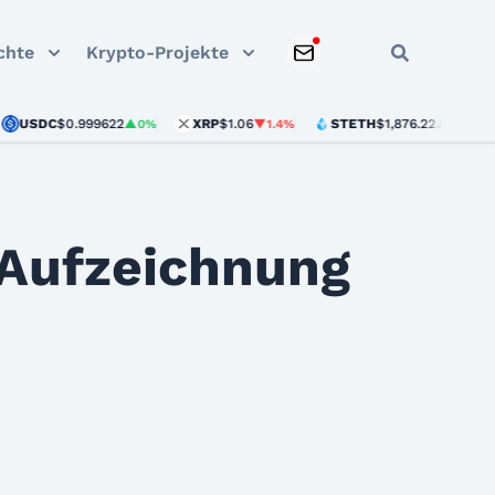
chte
Krypto-Projekte
DC
$0.999622
XRP
$1.06
STETH
$1,876.22
DOG
▲0%
▼1.4%
▲0%
 Aufzeichnung