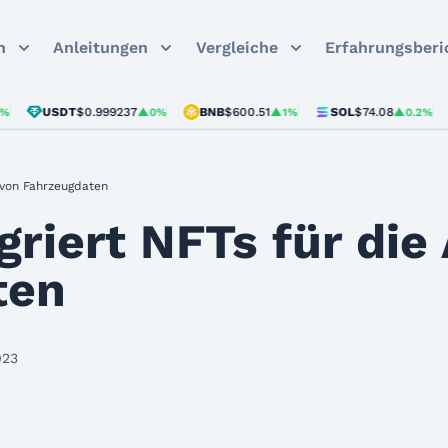
n
Anleitungen
Vergleiche
Erfahrungsberi
USDT
$0.999237
BNB
$600.51
SOL
$74.08
US
▲0%
▲1%
▲0.2%
 von Fahrzeugdaten
griert NFTs für die
ten
023