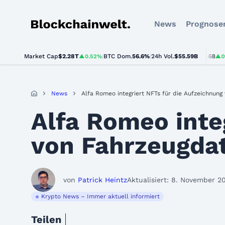
News
Prognose
Blockchainwelt
Market Cap
$2.28T
BTC
$64,437.00
|
BTC Dom.
56.6%
|
24h Vol.
ETH
$1,876.68
$55.59B
▲0.52%
▲0.4%
▲0%
News
Alfa Romeo integriert NFTs für die Aufzeichnung
Alfa Romeo inte
von Fahrzeugda
von
Patrick Heintz
Aktualisiert: 8. November 2
Krypto News – Immer aktuell informiert
Teilen