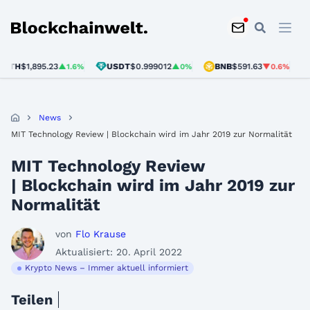
Blockchainwelt
TH
$1,895.23
USDT
$0.999012
BNB
$591.63
SO
▲1.6%
▲0%
▼0.6%
News
MIT Technology Review | Blockchain wird im Jahr 2019 zur Normalität
MIT Technology Review
| Blockchain wird im Jahr 2019 zur
Normalität
von
Flo Krause
Aktualisiert: 20. April 2022
Krypto News – Immer aktuell informiert
Teilen