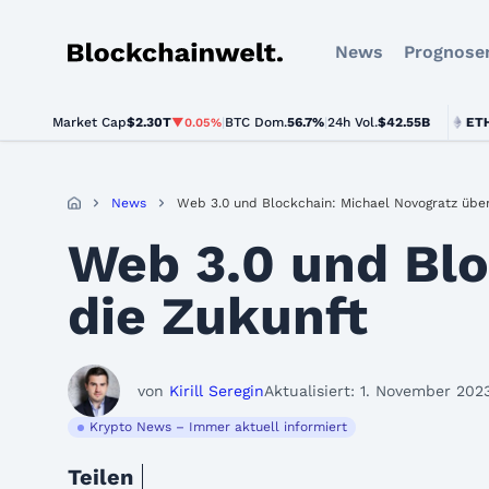
News
Prognose
Blockchainwelt
Market Cap
$2.30T
|
BTC Dom.
BTC
$64,976.00
56.7%
|
24h Vol.
$42.55B
ETH
$1,91
▼0.05%
▼0.1%
News
Web 3.0 und Blockchain: Michael Novogratz über
Web 3.0 und Blo
die Zukunft
von
Kirill Seregin
Aktualisiert: 1. November 202
Krypto News – Immer aktuell informiert
Teilen