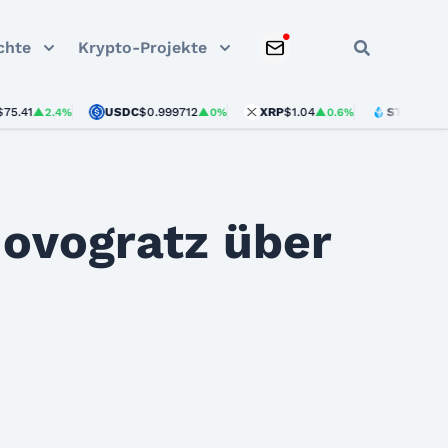
chte
Krypto-Projekte
USDC
$0.999712
XRP
$1.04
STETH
$1,919.03
▲2.4%
▲0%
▲0.6%
Novogratz über