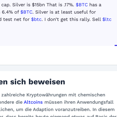
 cap. Silver is $15bn That is .17%.
$BTC
has a
s 6.4% of
$BTC
. Silver is at least useful for
ed test net for
$btc
. I don’t get this rally. Sell
$ltc
en sich beweisen
z zahlreiche Kryptowährungen mit chemischen
ondere die
Altcoins
müssen ihren Anwendungsfall
ichen, um die Adaption voranzutreiben. In diesem
r, dass bereits heute niemand etwas auf Basis der