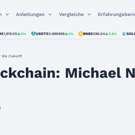
n
Anleitungen
Vergleiche
Erfahrungsberi
9.05
USDT
$0.999469
BNB
$596.04
SOL
$75.41
▲0%
▲0%
▲0.8%
 die Zukunft
ckchain: Michael 
3