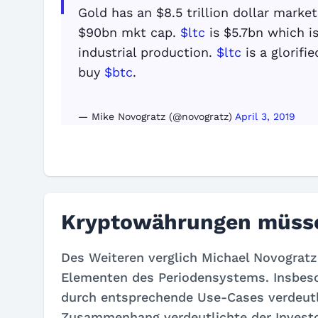
Gold has an $8.5 trillion dollar market
$90bn mkt cap.
$ltc
is $5.7bn which i
industrial production.
$ltc
is a glorifi
buy
$btc
.
— Mike Novogratz (@novogratz)
April 3, 2019
Kryptowährungen müss
Des Weiteren verglich Michael Novograt
Elementen des Periodensystems. Insbes
durch entsprechende Use-Cases verdeutl
Zusammenhang verdeutlichte der Investo