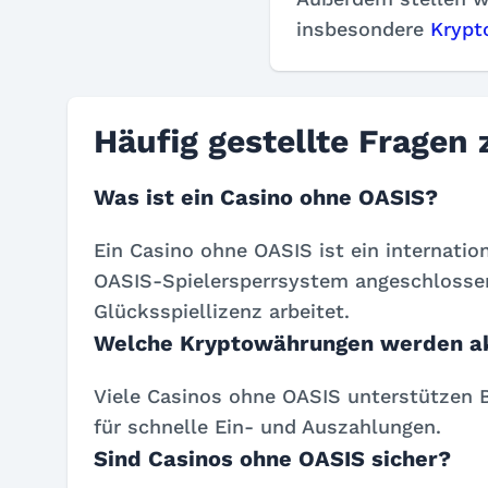
insbesondere
Krypt
Häufig gestellte Fragen
Was ist ein Casino ohne OASIS?
Ein Casino ohne OASIS ist ein internatio
OASIS-Spielersperrsystem angeschlossen
Glücksspiellizenz arbeitet.
Welche Kryptowährungen werden ak
Viele Casinos ohne OASIS unterstützen B
für schnelle Ein- und Auszahlungen.
Sind Casinos ohne OASIS sicher?