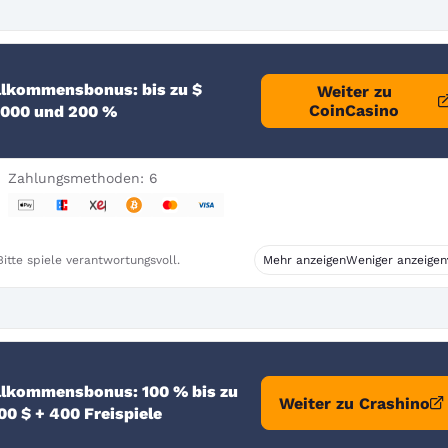
llkommensbonus: bis zu $
Weiter zu
CoinCasino
.000 und 200 %
Zahlungsmethoden: 6
itte spiele verantwortungsvoll.
Mehr anzeigen
Weniger anzeigen
llkommensbonus: 100 % bis zu
Weiter zu Crashino
00 $ + 400 Freispiele