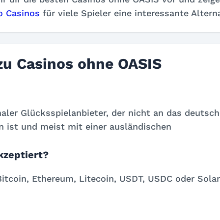
o Casinos
für viele Spieler eine interessante Altern
 zu Casinos ohne OASIS
naler Glücksspielanbieter, der nicht an das deutsc
 ist und meist mit einer ausländischen
zeptiert?
itcoin, Ethereum, Litecoin, USDT, USDC oder Sola