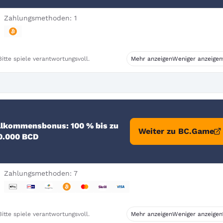
Zahlungsmethoden: 1
itte spiele verantwortungsvoll.
Mehr anzeigen
Weniger anzeigen
llkommensbonus: 100 % bis zu
Weiter zu BC.Game
0.000 BCD
Zahlungsmethoden: 7
itte spiele verantwortungsvoll.
Mehr anzeigen
Weniger anzeigen