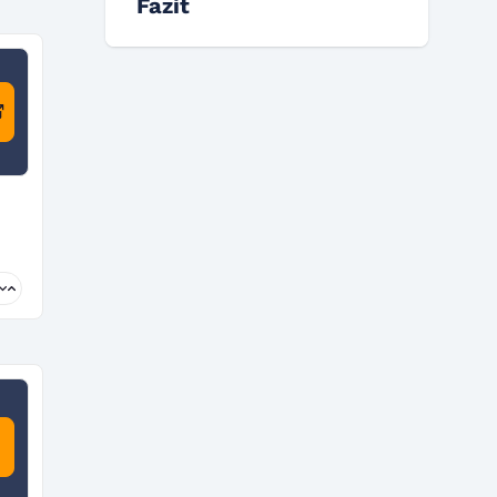
Fazit