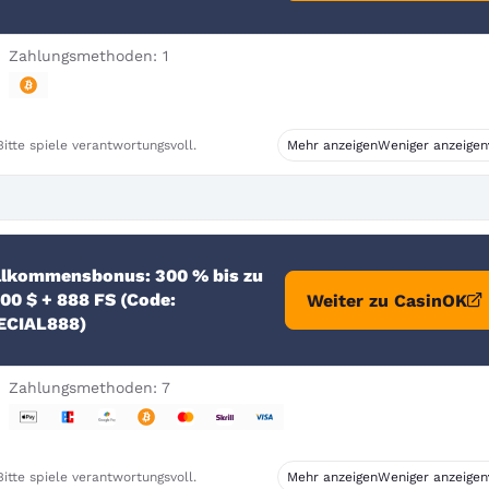
Zahlungsmethoden: 1
itte spiele verantwortungsvoll.
Mehr anzeigen
Weniger anzeigen
llkommensbonus: 300 % bis zu
00 $ + 888 FS (Code:
Weiter zu CasinOK
ECIAL888)
Zahlungsmethoden: 7
itte spiele verantwortungsvoll.
Mehr anzeigen
Weniger anzeigen