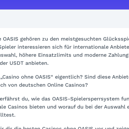
e OASIS gehören zu den meistgesuchten Glücksspi
pieler interessieren sich für internationale Anbiete
auswahl, höhere Einsatzlimits und moderne Zahlu
oder USDT anbieten.
Casino ohne OASIS“ eigentlich? Sind diese Anbiete
ich von deutschen Online Casinos?
erfährst du, wie das OASIS-Spielersperrsystem fun
nale Casinos bieten und worauf du bei der Auswahl 
lltest.
ir dir die besten Casinos ohne OASIS vor und zeig