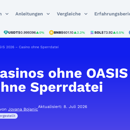
n
Anleitungen
Vergleiche
Erfahrungsberi
USDT
$0.999396
BNB
$601.10
SOL
$73.92
US
▲0%
▲2.2%
▲0.5%
SIS 2026 – Casino ohne Sperrdatei
Casinos ohne OASIS
ohne Sperrdatei
Aktualisiert: 8. Juli 2026
 von
Jovana Bojanic
rgestellt