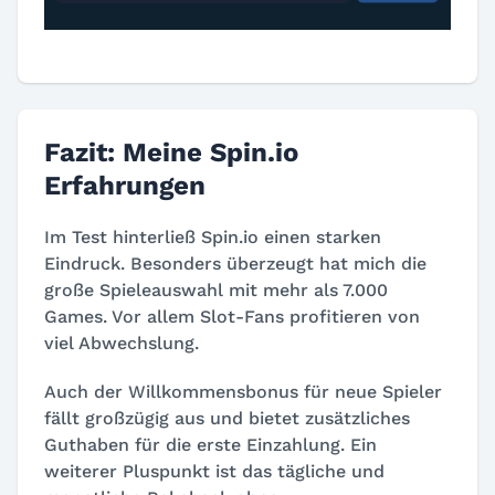
Fazit: Meine Spin.io
Erfahrungen
Im Test hinterließ Spin.io einen starken
Eindruck. Besonders überzeugt hat mich die
große Spieleauswahl mit mehr als 7.000
Games. Vor allem Slot-Fans profitieren von
viel Abwechslung.
Auch der Willkommensbonus für neue Spieler
fällt großzügig aus und bietet zusätzliches
Guthaben für die erste Einzahlung. Ein
weiterer Pluspunkt ist das tägliche und