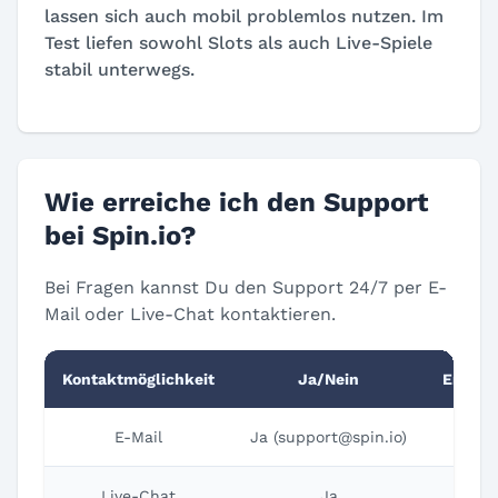
lassen sich auch mobil problemlos nutzen. Im
Test liefen sowohl Slots als auch Live-Spiele
stabil unterwegs.
Wie erreiche ich den Support
bei Spin.io?
Bei Fragen kannst Du den Support 24/7 per E-
Mail oder Live-Chat kontaktieren.
Kontaktmöglichkeit
Ja/Nein
Erreich
E-Mail
Ja (
support@spin.io
)
24
Live-Chat
Ja
24