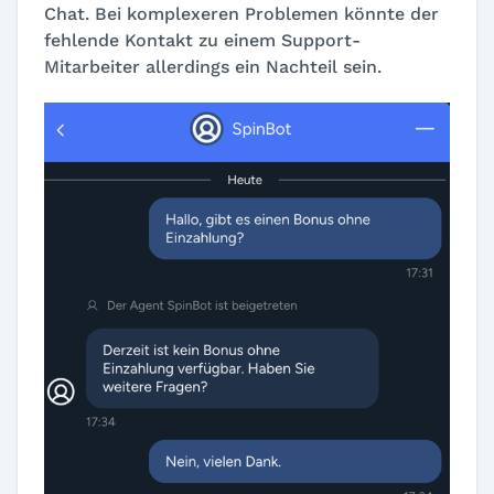
Chat. Bei komplexeren Problemen könnte der
fehlende Kontakt zu einem Support-
Mitarbeiter allerdings ein Nachteil sein.