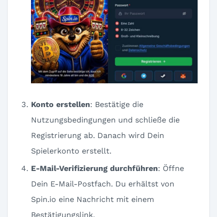
Konto erstellen
: Bestätige die
Nutzungsbedingungen und schließe die
Registrierung ab. Danach wird Dein
Spielerkonto erstellt.
E-Mail-Verifizierung durchführen
: Öffne
Dein E-Mail-Postfach. Du erhältst von
Spin.io eine Nachricht mit einem
Bestätigungslink.