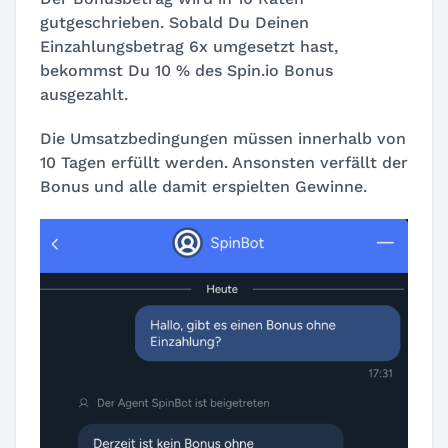
gutgeschrieben. Sobald Du Deinen
Einzahlungsbetrag 6x umgesetzt hast,
bekommst Du 10 % des Spin.io Bonus
ausgezahlt.
Die Umsatzbedingungen müssen innerhalb von
10 Tagen erfüllt werden. Ansonsten verfällt der
Bonus und alle damit erspielten Gewinne.