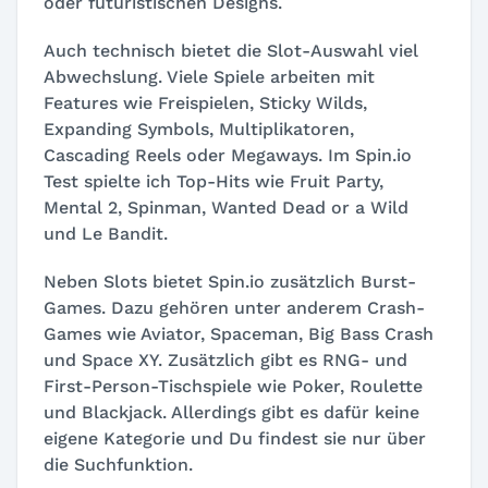
oder futuristischen Designs.
Auch technisch bietet die Slot-Auswahl viel
Abwechslung. Viele Spiele arbeiten mit
Features wie Freispielen, Sticky Wilds,
Expanding Symbols, Multiplikatoren,
Cascading Reels oder Megaways. Im Spin.io
Test spielte ich Top-Hits wie Fruit Party,
Mental 2, Spinman, Wanted Dead or a Wild
und Le Bandit.
Neben Slots bietet Spin.io zusätzlich Burst-
Games. Dazu gehören unter anderem Crash-
Games wie Aviator, Spaceman, Big Bass Crash
und Space XY. Zusätzlich gibt es RNG- und
First-Person-Tischspiele wie Poker, Roulette
und Blackjack. Allerdings gibt es dafür keine
eigene Kategorie und Du findest sie nur über
die Suchfunktion.