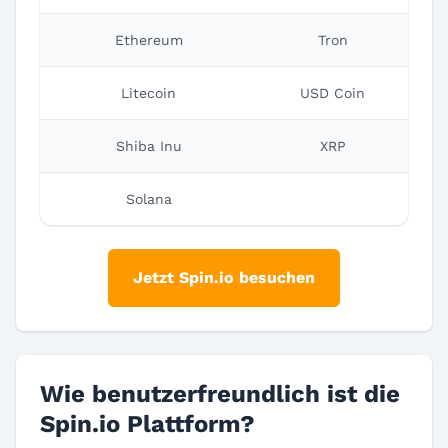
Ethereum
Tron
Litecoin
USD Coin
Shiba Inu
XRP
Solana
Jetzt Spin.io besuchen
Wie benutzerfreundlich ist die
Spin.io Plattform?