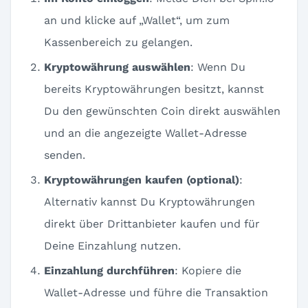
an und klicke auf „Wallet“, um zum
Kassenbereich zu gelangen.
Kryptowährung auswählen
: Wenn Du
bereits Kryptowährungen besitzt, kannst
Du den gewünschten Coin direkt auswählen
und an die angezeigte Wallet-Adresse
senden.
Kryptowährungen kaufen (optional)
:
Alternativ kannst Du Kryptowährungen
direkt über Drittanbieter kaufen und für
Deine Einzahlung nutzen.
Einzahlung durchführen
: Kopiere die
Wallet-Adresse und führe die Transaktion