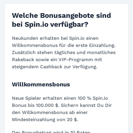
Welche Bonusangebote sind
bei Spin.io verfügbar?
Neukunden erhalten bei Spin.io einen
Willkommensbonus für die erste Einzahlung.
Zusätzlich stehen tägliches und monatliches
Rakeback sowie ein VIP-Programm mit
steigendem Cashback zur Verfügung.
Willkommensbonus
Neue Spieler erhalten einen 100 % Spin.io
Bonus bis 100.000 $. Sichern kannst Du Dir
den Willkommensbonus ab einer
Mindesteinzahlung von 20 $.
Der Bonusbetrag wird in 10 Raten