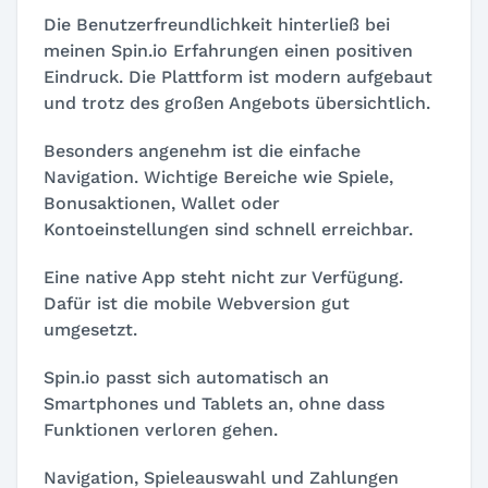
Die Benutzerfreundlichkeit hinterließ bei
meinen Spin.io Erfahrungen einen positiven
Eindruck. Die Plattform ist modern aufgebaut
und trotz des großen Angebots übersichtlich.
Besonders angenehm ist die einfache
Navigation. Wichtige Bereiche wie Spiele,
Bonusaktionen, Wallet oder
Kontoeinstellungen sind schnell erreichbar.
Eine native App steht nicht zur Verfügung.
Dafür ist die mobile Webversion gut
umgesetzt.
Spin.io passt sich automatisch an
Smartphones und Tablets an, ohne dass
Funktionen verloren gehen.
Navigation, Spieleauswahl und Zahlungen