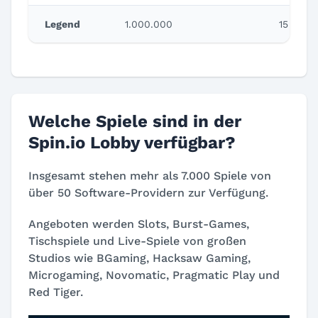
Legend
1.000.000
15
Welche Spiele sind in der
Spin.io Lobby verfügbar?
Insgesamt stehen mehr als 7.000 Spiele von
über 50 Software-Providern zur Verfügung.
Angeboten werden Slots, Burst-Games,
Tischspiele und Live-Spiele von großen
Studios wie BGaming, Hacksaw Gaming,
Microgaming, Novomatic, Pragmatic Play und
Red Tiger.