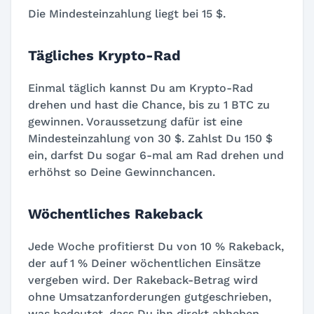
Die Mindesteinzahlung liegt bei 15 $.
Tägliches Krypto-Rad
Einmal täglich kannst Du am Krypto-Rad
drehen und hast die Chance, bis zu 1 BTC zu
gewinnen. Voraussetzung dafür ist eine
Mindesteinzahlung von 30 $. Zahlst Du 150 $
ein, darfst Du sogar 6-mal am Rad drehen und
erhöhst so Deine Gewinnchancen.
Wöchentliches Rakeback
Jede Woche profitierst Du von 10 % Rakeback,
der auf 1 % Deiner wöchentlichen Einsätze
vergeben wird. Der Rakeback-Betrag wird
ohne Umsatzanforderungen gutgeschrieben,
was bedeutet, dass Du ihn direkt abheben