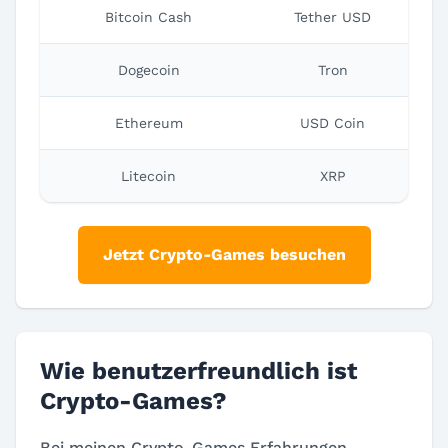
Bitcoin Cash
Tether USD
Dogecoin
Tron
Ethereum
USD Coin
Litecoin
XRP
Jetzt Crypto-Games besuchen
Wie benutzerfreundlich ist
Crypto-Games?
Bei meinen Crypto-Games Erfahrungen