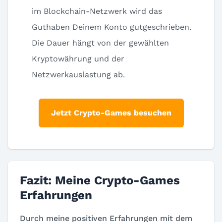
im Blockchain-Netzwerk wird das
Guthaben Deinem Konto gutgeschrieben.
Die Dauer hängt von der gewählten
Kryptowährung und der
Netzwerkauslastung ab.
Jetzt Crypto-Games besuchen
Fazit: Meine Crypto-Games
Erfahrungen
Durch meine positiven Erfahrungen mit dem