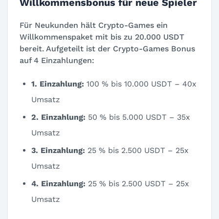
Willkommensbonus für neue Spieler
Für Neukunden hält Crypto-Games ein
Willkommenspaket mit bis zu 20.000 USDT
bereit. Aufgeteilt ist der Crypto-Games Bonus
auf 4 Einzahlungen:
1. Einzahlung:
100 % bis 10.000 USDT – 40x
Umsatz
2. Einzahlung:
50 % bis 5.000 USDT – 35x
Umsatz
3. Einzahlung:
25 % bis 2.500 USDT – 25x
Umsatz
4. Einzahlung:
25 % bis 2.500 USDT – 25x
Umsatz