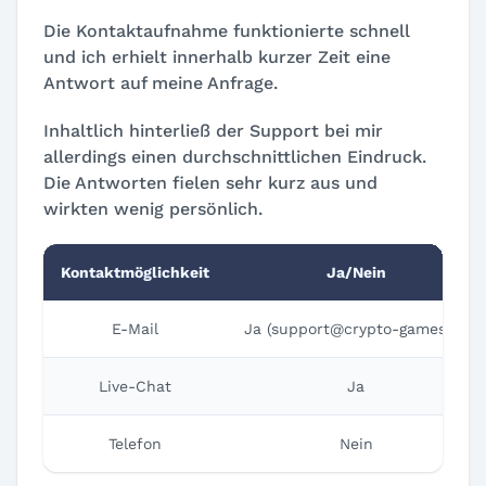
Die Kontaktaufnahme funktionierte schnell
und ich erhielt innerhalb kurzer Zeit eine
Antwort auf meine Anfrage.
Inhaltlich hinterließ der Support bei mir
allerdings einen durchschnittlichen Eindruck.
Die Antworten fielen sehr kurz aus und
wirkten wenig persönlich.
Kontaktmöglichkeit
Ja/Nein
E-Mail
Ja (
support@crypto-games.io
)
Live-Chat
Ja
Telefon
Nein