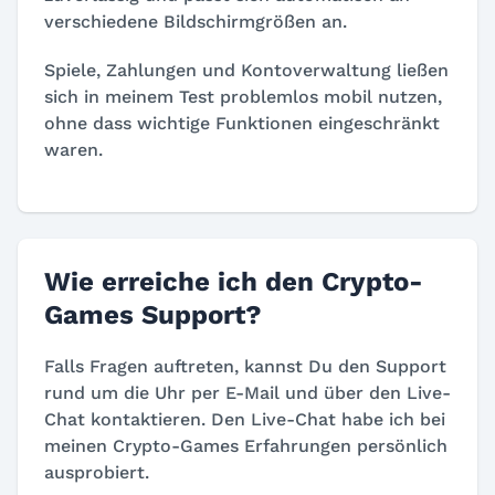
verschiedene Bildschirmgrößen an.
Spiele, Zahlungen und Kontoverwaltung ließen
sich in meinem Test problemlos mobil nutzen,
ohne dass wichtige Funktionen eingeschränkt
waren.
Wie erreiche ich den Crypto-
Games Support?
Falls Fragen auftreten, kannst Du den Support
rund um die Uhr per E-Mail und über den Live-
Chat kontaktieren. Den Live-Chat habe ich bei
meinen Crypto-Games Erfahrungen persönlich
ausprobiert.