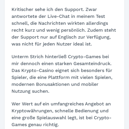
Kritischer sehe ich den Support. Zwar
antwortete der Live-Chat in meinem Test
schnell, die Nachrichten wirkten allerdings
recht kurz und wenig persönlich. Zudem steht
der Support nur auf Englisch zur Verfügung,
was nicht für jeden Nutzer ideal ist.
Unterm Strich hinterließ Crypto-Games bei
mir dennoch einen starken Gesamteindruck.
Das Krypto-Casino eignet sich besonders für
Spieler, die eine Plattform mit vielen Spielen,
modernen Bonusaktionen und mobiler
Nutzung suchen.
Wer Wert auf ein umfangreiches Angebot an
Kryptowährungen, schnelle Bedienung und
eine große Spielauswahl legt, ist bei Crypto-
Games genau richtig.