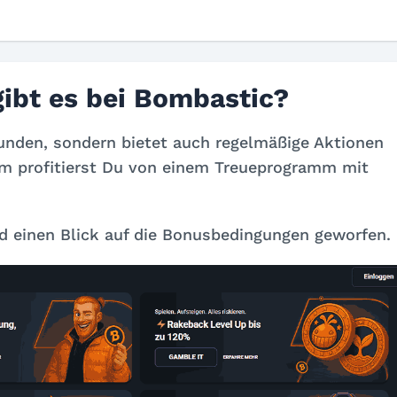
ibt es bei Bombastic?
unden, sondern bietet auch regelmäßige Aktionen
em profitierst Du von einem Treueprogramm mit
d einen Blick auf die Bonusbedingungen geworfen.