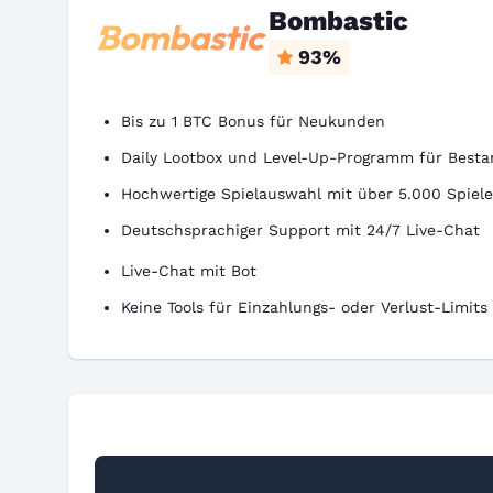
Bombastic
93
%
Bis zu 1 BTC Bonus für Neukunden
Daily Lootbox und Level-Up-Programm für Best
Hochwertige Spielauswahl mit über 5.000 Spiel
Deutschsprachiger Support mit 24/7 Live-Chat
Live-Chat mit Bot
Keine Tools für Einzahlungs- oder Verlust-Limits