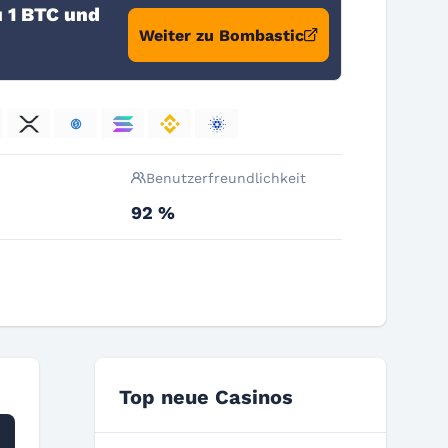
 1 BTC und
Weiter zu Bombastic
Benutzerfreundlichkeit
92 %
Weitere Testberichte
Top neue Casinos