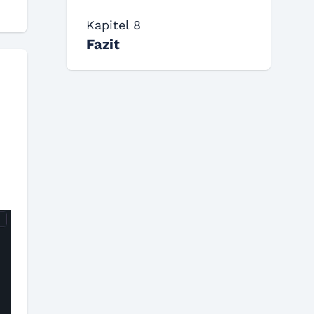
Kapitel 8
Fazit