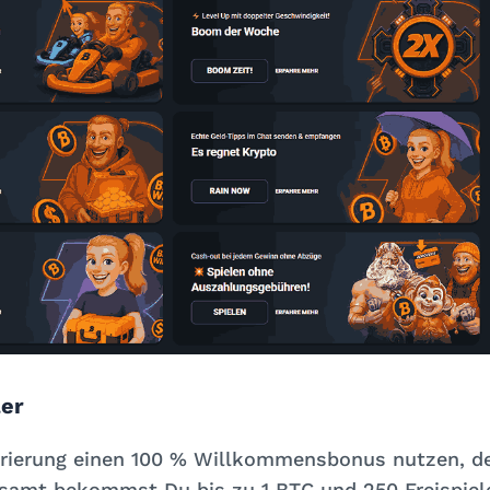
ler
trierung einen 100 % Willkommensbonus nutzen, d
esamt bekommst Du bis zu 1 BTC und 250 Freispiel