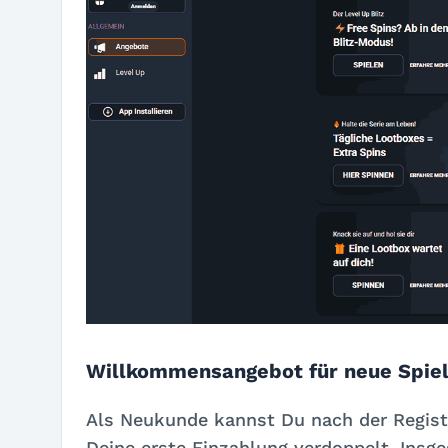
Willkommensangebot für neue Spie
Als Neukunde kannst Du nach der Regis
Deine erste Einzahlung verdoppelt. Insg