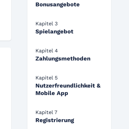
Bonusangebote
Kapitel 3
Spielangebot
Kapitel 4
Zahlungsmethoden
Kapitel 5
Nutzerfreundlichkeit &
Mobile App
Kapitel 7
Registrierung