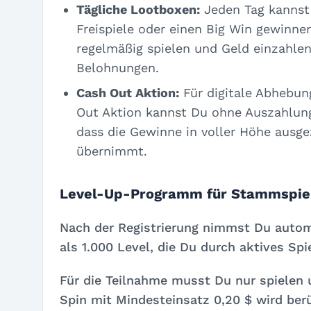
Tägliche Lootboxen:
Jeden Tag kannst 
Freispiele oder einen Big Win gewinnen.
regelmäßig spielen und Geld einzahlen.
Belohnungen.
Cash Out Aktion:
Für digitale Abhebung
Out Aktion kannst Du ohne Auszahlun
dass die Gewinne in voller Höhe ausg
übernimmt.
Level-Up-Programm für Stammspie
Nach der Registrierung nimmst Du autom
als 1.000 Level, die Du durch aktives Spi
Für die Teilnahme musst Du nur spielen 
Spin mit Mindesteinsatz 0,20 $ wird berü