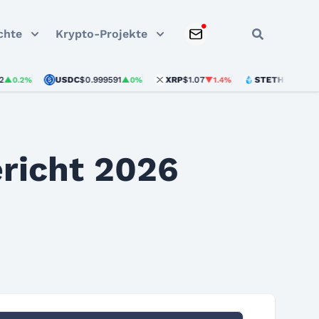
chte
Krypto-Projekte
USDC
$0.999591
XRP
$1.07
STETH
$1,888.15
2%
▲0%
▼1.4%
▲0%
richt 2026