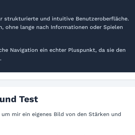
 strukturierte und intuitive Benutzeroberfläche.
n, ohne lange nach Informationen oder Spielen
ache Navigation ein echter Pluspunkt, da sie den
.
und Test
 um mir ein eigenes Bild von den Stärken und