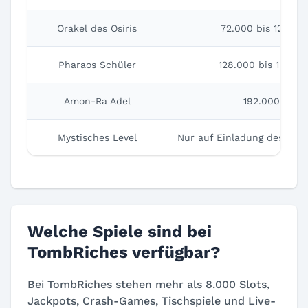
Orakel des Osiris
72.000 bis 127.99
Pharaos Schüler
128.000 bis 191.99
Amon-Ra Adel
192.000+
Mystisches Level
Nur auf Einladung des VIP
Welche Spiele sind bei
TombRiches verfügbar?
Bei TombRiches stehen mehr als 8.000 Slots,
Jackpots, Crash-Games, Tischspiele und Live-