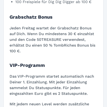
100 Freispiele für Dig Dig Digger ab 100 €
Grabschatz Bonus
Jeden Freitag wartet der Grabschatz Bonus
auf Dich. Wenn Du mindestens 30 € einzahlst
und den Code 50TREASURE verwendest,
erhältst Du einen 50 % TombRiches Bonus bis
100 €.
VIP-Programm
Das VIP-Programm startet automatisch nach
Deiner 1. Einzahlung. Mit jeder Einzahlung
sammelst Du Statuspunkte. Für jeden
eingezahlten Euro gibt es 2 Statuspunkte.
Mit jedem neuen Level werden zusätzliche