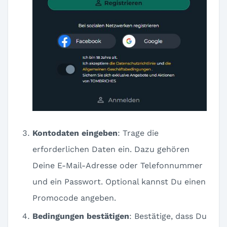
Kontodaten eingeben
: Trage die
erforderlichen Daten ein. Dazu gehören
Deine E-Mail-Adresse oder Telefonnummer
und ein Passwort. Optional kannst Du einen
Promocode angeben.
Bedingungen bestätigen
: Bestätige, dass Du