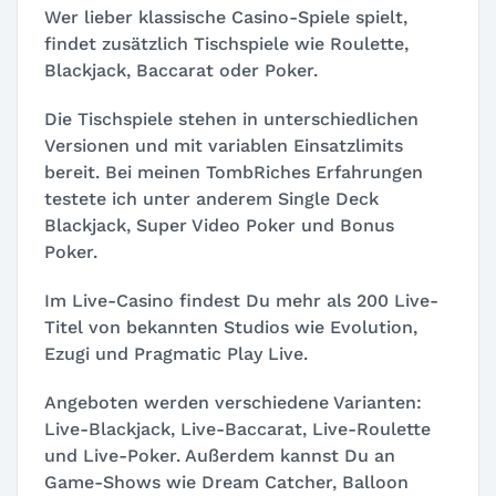
Wer lieber klassische Casino-Spiele spielt,
findet zusätzlich Tischspiele wie Roulette,
Blackjack, Baccarat oder Poker.
Die Tischspiele stehen in unterschiedlichen
Versionen und mit variablen Einsatzlimits
bereit. Bei meinen TombRiches Erfahrungen
testete ich unter anderem Single Deck
Blackjack, Super Video Poker und Bonus
Poker.
Im Live-Casino findest Du mehr als 200 Live-
Titel von bekannten Studios wie Evolution,
Ezugi und Pragmatic Play Live.
Angeboten werden verschiedene Varianten:
Live-Blackjack, Live-Baccarat, Live-Roulette
und Live-Poker. Außerdem kannst Du an
Game-Shows wie Dream Catcher, Balloon