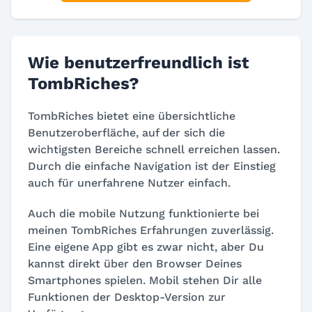
Wie benutzerfreundlich ist
TombRiches?
TombRiches bietet eine übersichtliche
Benutzeroberfläche, auf der sich die
wichtigsten Bereiche schnell erreichen lassen.
Durch die einfache Navigation ist der Einstieg
auch für unerfahrene Nutzer einfach.
Auch die mobile Nutzung funktionierte bei
meinen TombRiches Erfahrungen zuverlässig.
Eine eigene App gibt es zwar nicht, aber Du
kannst direkt über den Browser Deines
Smartphones spielen. Mobil stehen Dir alle
Funktionen der Desktop-Version zur