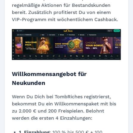
regelmäßige Aktionen für Bestandskunden
bereit. Zusätzlich profitierst Du von einem
VIP-Programm mit wöchentlichem Cashback.
Willkommensangebot für
Neukunden
Wenn Du Dich bei TombRiches registrierst,
bekommst Du ein Willkommenspaket mit bis
zu 2.000 € und 200 Freispielen. Belohnt
werden die ersten 4 Einzahlungen:
1. Einzahlung
: 100 % bis 500 € + 100