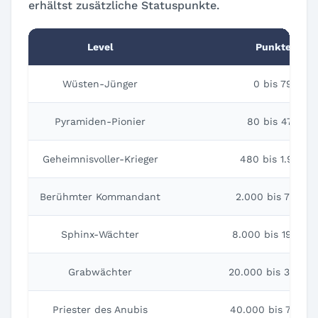
erhältst zusätzliche Statuspunkte.
Level
Punkte
Wüsten-Jünger
0 bis 79
Pyramiden-Pionier
80 bis 479
Geheimnisvoller-Krieger
480 bis 1.999
Berühmter Kommandant
2.000 bis 7.999
Sphinx-Wächter
8.000 bis 19.999
Grabwächter
20.000 bis 39.999
Priester des Anubis
40.000 bis 71.999