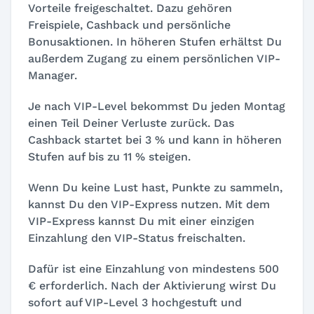
Vorteile freigeschaltet. Dazu gehören
Freispiele, Cashback und persönliche
Bonusaktionen. In höheren Stufen erhältst Du
außerdem Zugang zu einem persönlichen VIP-
Manager.
Je nach VIP-Level bekommst Du jeden Montag
einen Teil Deiner Verluste zurück. Das
Cashback startet bei 3 % und kann in höheren
Stufen auf bis zu 11 % steigen.
Wenn Du keine Lust hast, Punkte zu sammeln,
kannst Du den VIP-Express nutzen. Mit dem
VIP-Express kannst Du mit einer einzigen
Einzahlung den VIP-Status freischalten.
Dafür ist eine Einzahlung von mindestens 500
€ erforderlich. Nach der Aktivierung wirst Du
sofort auf VIP-Level 3 hochgestuft und