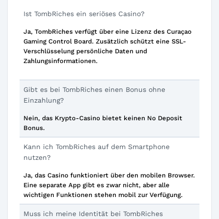
Ist TombRiches ein seriöses Casino?
Ja, TombRiches verfügt über eine Lizenz des Curaçao
Gaming Control Board. Zusätzlich schützt eine SSL-
Verschlüsselung persönliche Daten und
Zahlungsinformationen.
Gibt es bei TombRiches einen Bonus ohne
Einzahlung?
Nein, das Krypto-Casino bietet keinen No Deposit
Bonus.
Kann ich TombRiches auf dem Smartphone
nutzen?
Ja, das Casino funktioniert über den mobilen Browser.
Eine separate App gibt es zwar nicht, aber alle
wichtigen Funktionen stehen mobil zur Verfügung.
Muss ich meine Identität bei TombRiches