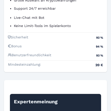
Große Auswahl an Kryptowährungen
Support 24/7 erreichbar
Live-Chat mit Bot
Keine Limit-Tools im Spielerkonto
Sicherheit
92 %
Bonus
94 %
Benutzerfreundlichkeit
93 %
Mindesteinzahlung:
20 €
Expertenmeinung