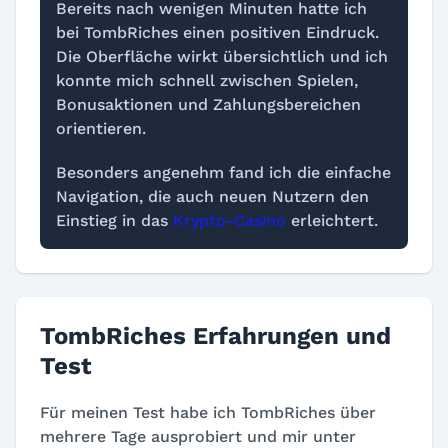
Bereits nach wenigen Minuten hatte ich
bei TombRiches einen positiven Eindruck.
Die Oberfläche wirkt übersichtlich und ich
konnte mich schnell zwischen Spielen,
Bonusaktionen und Zahlungsbereichen
orientieren.
Besonders angenehm fand ich die einfache
Navigation, die auch neuen Nutzern den
Einstieg in das
Krypto-Casino
erleichtert.
TombRiches Erfahrungen und
Test
Für meinen Test habe ich TombRiches über
mehrere Tage ausprobiert und mir unter