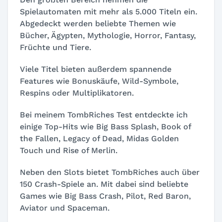
Spielautomaten mit mehr als 5.000 Titeln ein.
Abgedeckt werden beliebte Themen wie
Bücher, Ägypten, Mythologie, Horror, Fantasy,
Früchte und Tiere.
Viele Titel bieten außerdem spannende
Features wie Bonuskäufe, Wild-Symbole,
Respins oder Multiplikatoren.
Bei meinem TombRiches Test entdeckte ich
einige Top-Hits wie Big Bass Splash, Book of
the Fallen, Legacy of Dead, Midas Golden
Touch und Rise of Merlin.
Neben den Slots bietet TombRiches auch über
150 Crash-Spiele an. Mit dabei sind beliebte
Games wie Big Bass Crash, Pilot, Red Baron,
Aviator und Spaceman.