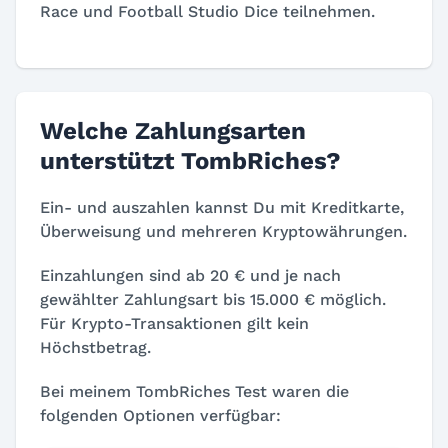
Race und Football Studio Dice teilnehmen.
Welche Zahlungsarten
unterstützt TombRiches?
Ein- und auszahlen kannst Du mit Kreditkarte,
Überweisung und mehreren Kryptowährungen.
Einzahlungen sind ab 20 € und je nach
gewählter Zahlungsart bis 15.000 € möglich.
Für Krypto-Transaktionen gilt kein
Höchstbetrag.
Bei meinem TombRiches Test waren die
folgenden Optionen verfügbar: