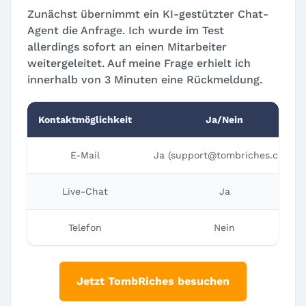
Zunächst übernimmt ein KI-gestützter Chat-
Agent die Anfrage. Ich wurde im Test
allerdings sofort an einen Mitarbeiter
weitergeleitet. Auf meine Frage erhielt ich
innerhalb von 3 Minuten eine Rückmeldung.
Kontaktmöglichkeit
Ja/Nein
E-Mail
Ja (
support@tombriches.com
)
Live-Chat
Ja
Telefon
Nein
Jetzt TombRiches besuchen