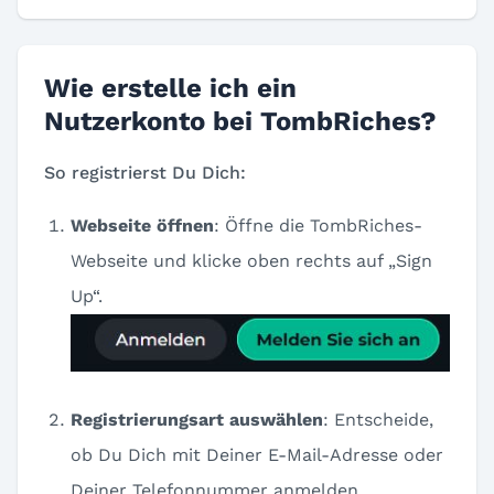
Wie erstelle ich ein
Nutzerkonto bei TombRiches?
So registrierst Du Dich:
Webseite öffnen
: Öffne die TombRiches-
Webseite und klicke oben rechts auf „Sign
Up“.
Registrierungsart auswählen
: Entscheide,
ob Du Dich mit Deiner E-Mail-Adresse oder
Deiner Telefonnummer anmelden