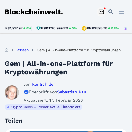
Blockchainwelt
H
$1,917.97
USDT
$0.999421
BNB
$595.70
SOL
$
▲0%
▲0%
▲0.8%
Wissen
Gem | All-in-one-Plattform für Kryptowährungen
Gem | All-in-one-Plattform für
Kryptowährungen
von
Kai Schiller
überprüft von
Sebastian Rau
Aktualisiert: 17. Februar 2026
Krypto News – Immer aktuell informiert
Teilen