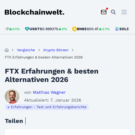
Blockchainwelt
USDT
$0.999375
BNB
$600.47
SOL
$75.89
0.1%
▲0%
▲2.1%
▲3
Vergleiche
Krypto Börsen
FTX Erfahrungen & besten Alternativen 2026
FTX Erfahrungen & besten
Alternativen 2026
von
Mathias Wagner
Aktualisiert: 7. Januar 2026
Erfahrungen - Test und Erfahrungsberichte
Teilen