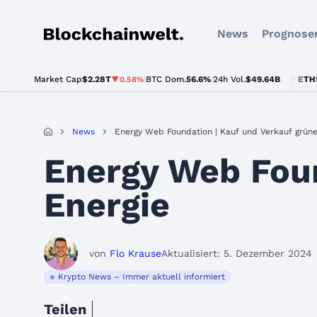
News
Prognose
Blockchainwelt
Market Cap
$2.28T
|
BTC Dom.
BTC
$64,228.00
56.6%
|
24h Vol.
$49.64B
ETH
$1,90
▼0.58%
▼0.4%
News
Energy Web Foundation | Kauf und Verkauf grüne
Energy Web Foun
Energie
von
Flo Krause
Aktualisiert: 5. Dezember 2024
Krypto News – Immer aktuell informiert
Teilen