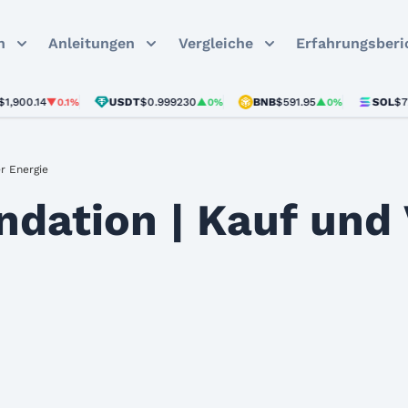
n
Anleitungen
Vergleiche
Erfahrungsberi
0.14
USDT
$0.999230
BNB
$591.95
SOL
$72.57
▼0.1%
▲0%
▲0%
▼
r Energie
dation | Kauf und 