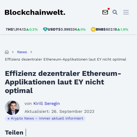
Blockchainwelt
TH
$1,914.13
USDT
$0.999334
BNB
$602.18
SO
▲0.2%
▲0%
▲1.9%
News
Effizienz dezentraler Ethereum-Applikationen laut EY nicht optimal
Effizienz dezentraler Ethereum-
Applikationen laut EY nicht
optimal
von
Kirill Seregin
Aktualisiert: 26. September 2023
Krypto News – Immer aktuell informiert
Teilen