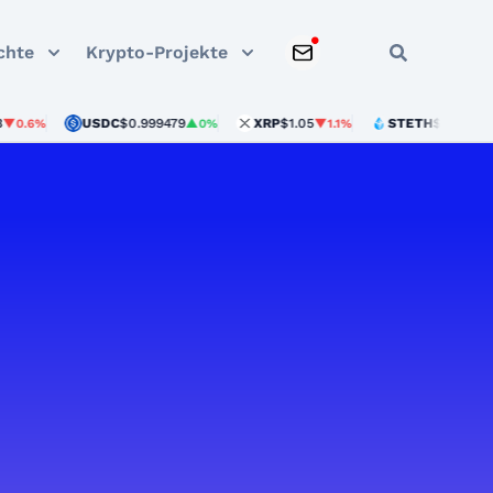
chte
Krypto-Projekte
USDC
$0.999479
XRP
$1.05
STETH
$1,899.77
%
▲0%
▼1.1%
▲2%