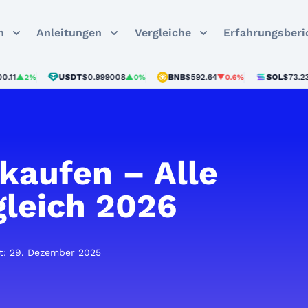
n
Anleitungen
Vergleiche
Erfahrungsberi
USDT
$0.999008
BNB
$592.64
SOL
$73.23
2%
▲0%
▼0.6%
▼0.6
kaufen – Alle
gleich 2026
rt: 29. Dezember 2025