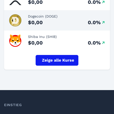
$0,00
0.0%
Dogecoin (DOGE)
$0,00
0.0%
Shiba Inu (SHIB)
$0,00
0.0%
Zeige alle Kurse
Footer
EINSTIEG