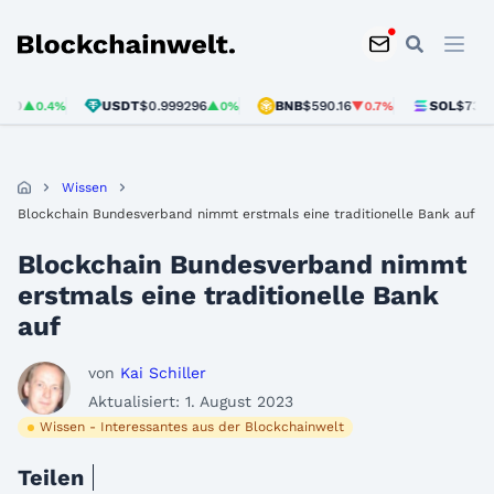
Blockchainwelt
USDT
$0.999296
BNB
$590.16
SOL
$73.53
▲0.4%
▲0%
▼0.7%
▲0.
Wissen
Blockchain Bundesverband nimmt erstmals eine traditionelle Bank auf
Blockchain Bundesverband nimmt
erstmals eine traditionelle Bank
auf
von
Kai Schiller
Aktualisiert: 1. August 2023
Wissen - Interessantes aus der Blockchainwelt
Teilen