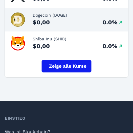
Dogecoin (DOGE)
$0,00
0.0%
Shiba Inu (SHIB)
$0,00
0.0%
Zeige alle Kurse
Footer
EINSTIEG
Was ist Blockchain?