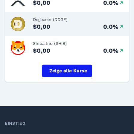
$0,00
0.0%
Dogecoin (DOGE)
$0,00
0.0%
Shiba Inu (SHIB)
$0,00
0.0%
Zeige alle Kurse
Footer
EINSTIEG