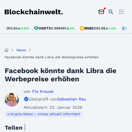
Blockchainwelt
15.84
USDT
$0.999491
BNB
$593.98
SOL
$74.
▲0.8%
▲0%
▲1.5%
News
Facebook könnte dank Libra die Werbepreise erhöhen
Facebook könnte dank Libra die
Werbepreise erhöhen
von
Flo Krause
überprüft von
Sebastian Rau
Aktualisiert: 23. Januar 2026
Krypto News – Immer aktuell informiert
Teilen