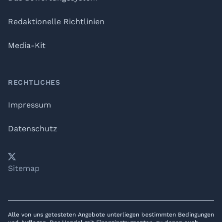
Redaktionelle Richtlinien
Media-Kit
RECHTLICHES
Impressum
Datenschutz
𝕏
YouTube
LinkedIn
Telegram
Sitemap
Alle von uns getesteten Angebote unterliegen bestimmten Bedingungen