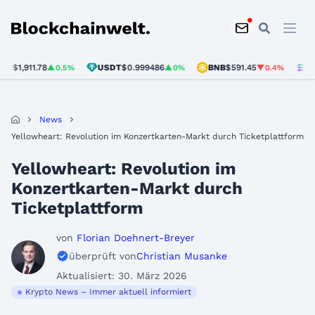
Blockchainwelt
,911.78
USDT
$0.999486
BNB
$591.45
SOL
$7
▲0.5%
▲0%
▼0.4%
News
Yellowheart: Revolution im Konzertkarten-Markt durch Ticketplattform
Yellowheart: Revolution im
Konzertkarten-Markt durch
Ticketplattform
von
Florian Doehnert-Breyer
überprüft von
Christian Musanke
Aktualisiert: 30. März 2026
Krypto News – Immer aktuell informiert