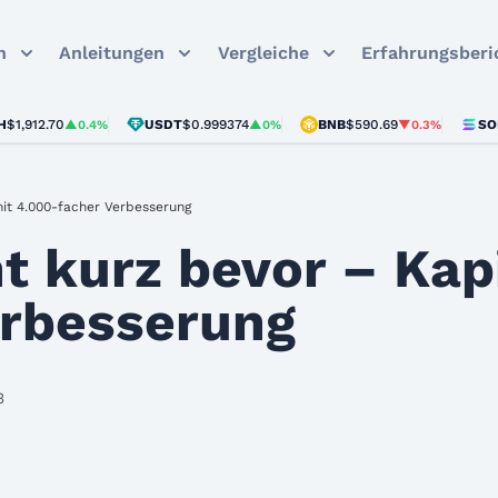
n
Anleitungen
Vergleiche
Erfahrungsberi
2.70
USDT
$0.999374
BNB
$590.69
SOL
$73.
▲0.4%
▲0%
▼0.3%
mit 4.000-facher Verbesserung
t kurz bevor – Kapi
erbesserung
3