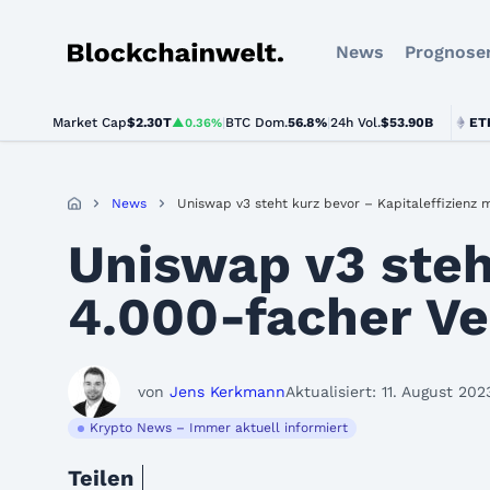
News
Prognose
Blockchainwelt
Market Cap
$2.30T
|
BTC Dom.
BTC
$64,898.00
56.8%
|
24h Vol.
$53.90B
ETH
$1,91
▲0.36%
▲0.9%
News
Uniswap v3 steht kurz bevor – Kapitaleffizienz 
Uniswap v3 steh
4.000-facher V
von
Jens Kerkmann
Aktualisiert: 11. August 202
Krypto News – Immer aktuell informiert
Teilen