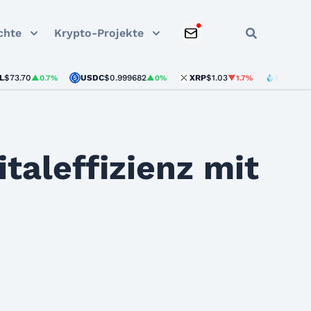
chte
Krypto-Projekte
70
USDC
$0.999682
XRP
$1.03
STETH
$1,912.5
▲0.7%
▲0%
▼1.7%
taleffizienz mit