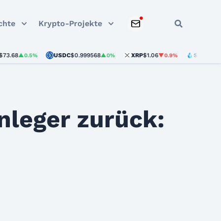
chte
Krypto-Projekte
USDC
$0.999568
XRP
$1.06
STETH
$1,903.11
▲0.5%
▲0%
▼0.9%
nleger zurück: