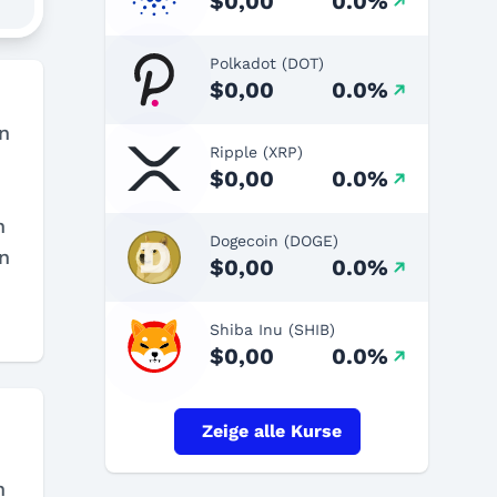
$0,00
0.0%
Polkadot (DOT)
$0,00
0.0%
n
Ripple (XRP)
$0,00
0.0%
n
Dogecoin (DOGE)
n
$0,00
0.0%
Shiba Inu (SHIB)
$0,00
0.0%
Zeige alle Kurse
n