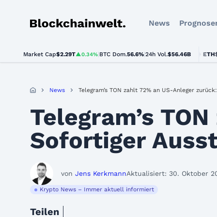
News
Prognose
Blockchainwelt
Market Cap
$2.29T
|
BTC Dom.
BTC
$64,459.00
56.6%
|
24h Vol.
$56.46B
ETH
$1,902.
▲0.34%
▲0.9%
News
Telegram’s TON zahlt 72% an US-Anleger zurück: 
Telegram’s TON 
Sofortiger Ausst
von
Jens Kerkmann
Aktualisiert: 30. Oktober 2
Krypto News – Immer aktuell informiert
Teilen