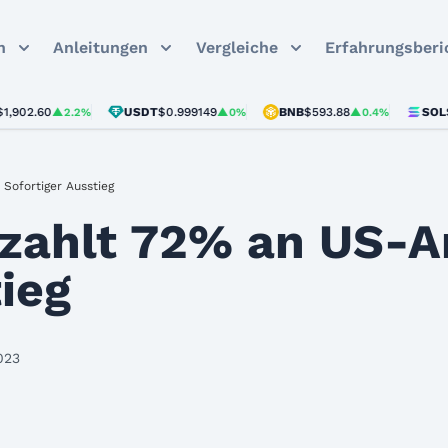
n
Anleitungen
Vergleiche
Erfahrungsberi
60
USDT
$0.999149
BNB
$593.88
SOL
$73.68
▲2.2%
▲0%
▲0.4%
Sofortiger Ausstieg
zahlt 72% an US-A
ieg
023