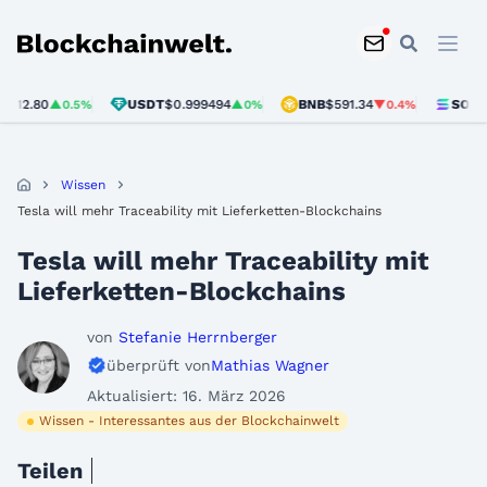
Blockchainwelt
0
USDT
$0.999494
BNB
$591.34
SOL
$73.92
▲0.5%
▲0%
▼0.4%
▲
Wissen
Tesla will mehr Traceability mit Lieferketten-Blockchains
Tesla will mehr Traceability mit
Lieferketten-Blockchains
von
Stefanie Herrnberger
überprüft von
Mathias Wagner
Aktualisiert: 16. März 2026
Wissen - Interessantes aus der Blockchainwelt
Teilen