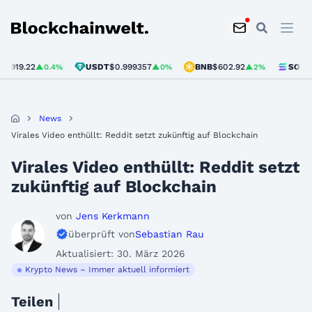
Blockchainwelt
.22
USDT
$0.999357
BNB
$602.92
SOL
$75.97
▲0.4%
▲0%
▲2%
▲
News
Virales Video enthüllt: Reddit setzt zukünftig auf Blockchain
Virales Video enthüllt: Reddit setzt
zukünftig auf Blockchain
von
Jens Kerkmann
überprüft von
Sebastian Rau
Aktualisiert: 30. März 2026
Krypto News – Immer aktuell informiert
Teilen