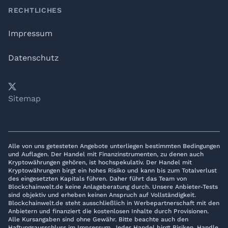
RECHTLICHES
Impressum
Datenschutz
𝕏
YouTube
LinkedIn
Telegram
Sitemap
Alle von uns getesteten Angebote unterliegen bestimmten Bedingungen
und Auflagen. Der Handel mit Finanzinstrumenten, zu denen auch
Kryptowährungen gehören, ist hochspekulativ. Der Handel mit
Kryptowährungen birgt ein hohes Risiko und kann bis zum Totalverlust
des eingesetzten Kapitals führen. Daher führt das Team von
Blockchainwelt.de keine Anlageberatung durch. Unsere Anbieter-Tests
sind objektiv und erheben keinen Anspruch auf Vollständigkeit.
Blockchainwelt.de steht ausschließlich in Werbepartnerschaft mit den
Anbietern und finanziert die kostenlosen Inhalte durch Provisionen.
Alle Kursangaben sind ohne Gewähr. Bitte beachte auch den
Haftungsausschluss im Impressum. Jeder Handel birgt Risiken. Handle