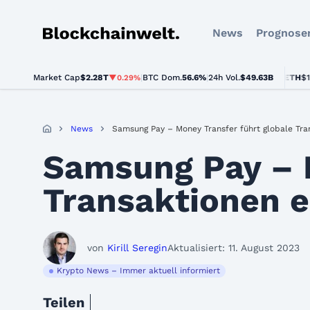
News
Prognose
Blockchainwelt
Market Cap
$2.28T
|
BTC Dom.
BTC
$64,302.00
56.6%
|
24h Vol.
$49.63B
ETH
$1,901.82
▼0.29%
▼0.5%
News
Samsung Pay – Money Transfer führt globale Tra
Samsung Pay – M
Transaktionen e
von
Kirill Seregin
Aktualisiert: 11. August 2023
Krypto News – Immer aktuell informiert
Teilen