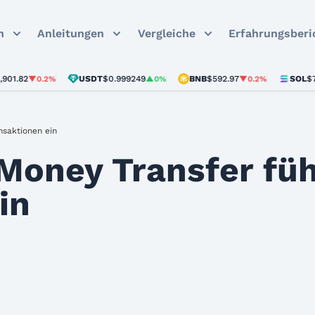
n
Anleitungen
Vergleiche
Erfahrungsberi
USDT
$0.999249
BNB
$592.97
SOL
$72.61
▼0.2%
▲0%
▼0.2%
▼1
nsaktionen ein
oney Transfer füh
in