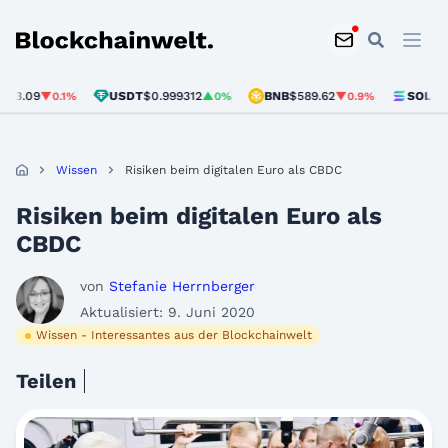
Blockchainwelt
USDT
$0.999312
BNB
$589.62
SOL
$73.63
▼0.1%
▲0%
▼0.9%
▼0
Wissen
Risiken beim digitalen Euro als CBDC
Risiken beim digitalen Euro als
CBDC
von
Stefanie Herrnberger
Aktualisiert: 9. Juni 2020
Wissen - Interessantes aus der Blockchainwelt
Teilen