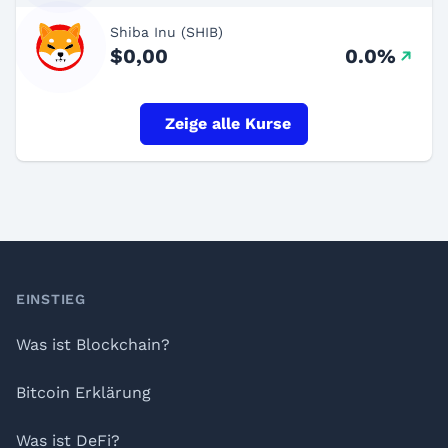
Shiba Inu (SHIB)
$0,00
0.0%
Zeige alle Kurse
Footer
EINSTIEG
Was ist Blockchain?
Bitcoin Erklärung
Was ist DeFi?