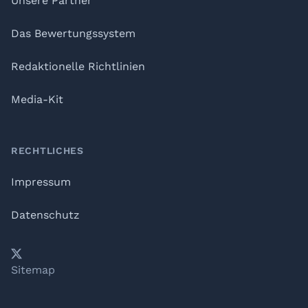
Unsere Partner
Das Bewertungssystem
Redaktionelle Richtlinien
Media-Kit
RECHTLICHES
Impressum
Datenschutz
𝕏
YouTube
LinkedIn
Telegram
Sitemap