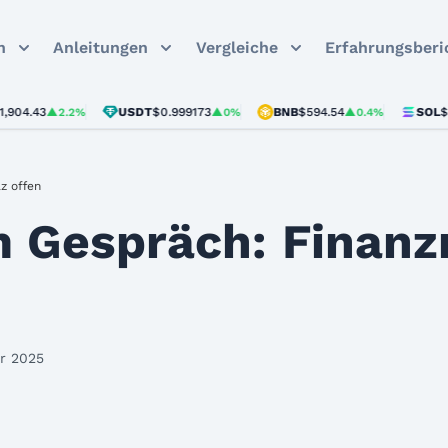
n
Anleitungen
Vergleiche
Erfahrungsberi
3
USDT
$0.999173
BNB
$594.54
SOL
$73.75
▲2.2%
▲0%
▲0.4%
▲
z offen
im Gespräch: Finanz
ar 2025