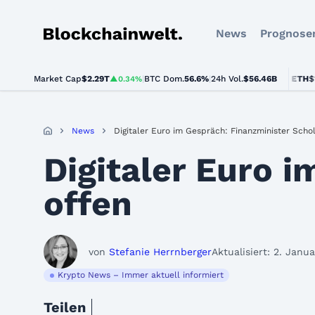
News
Prognose
Blockchainwelt
Market Cap
$2.29T
|
BTC Dom.
BTC
$64,481.00
56.6%
|
24h Vol.
$56.46B
ETH
$1,904.4
▲0.34%
▲0.9%
News
Digitaler Euro im Gespräch: Finanzminister Schol
Digitaler Euro 
offen
von
Stefanie Herrnberger
Aktualisiert: 2. Janu
Krypto News – Immer aktuell informiert
Teilen