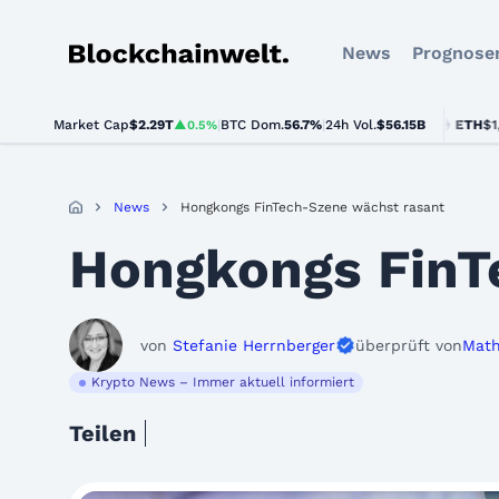
News
Prognose
Blockchainwelt
Market Cap
$2.29T
|
BTC Dom.
BTC
$64,610.00
56.7%
|
24h Vol.
$56.15B
ETH
$1,905.54
▲0.5%
▲0.9%
News
Hongkongs FinTech-Szene wächst rasant
Hongkongs FinT
von
Stefanie Herrnberger
überprüft von
Math
Krypto News – Immer aktuell informiert
Teilen