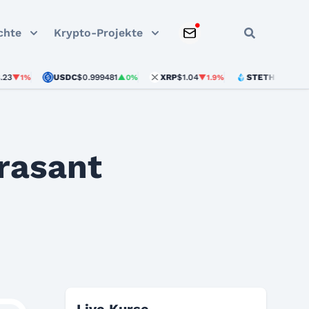
chte
Krypto-Projekte
USDC
$0.999481
XRP
$1.04
STETH
$1,905.26
%
▲0%
▼1.9%
▲2%
rasant