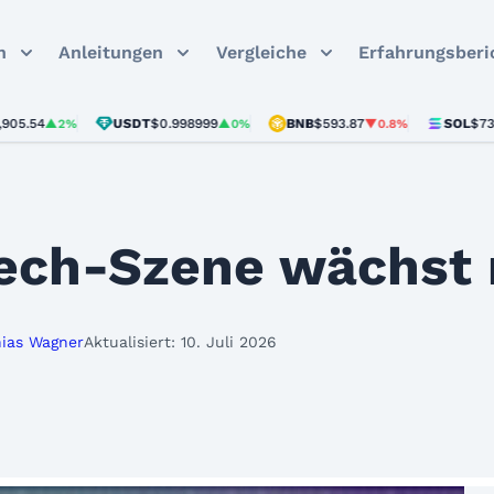
n
Anleitungen
Vergleiche
Erfahrungsberi
USDT
$0.998999
BNB
$593.87
SOL
$73.23
▲2%
▲0%
▼0.8%
▼1
ech-Szene wächst 
ias Wagner
Aktualisiert: 10. Juli 2026