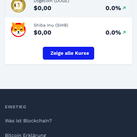
Dogecoin (DOGE)
$0,00
0.0%
Shiba Inu (SHIB)
$0,00
0.0%
Zeige alle Kurse
Footer
EINSTIEG
Was ist Blockchain?
Bitcoin Erklärung