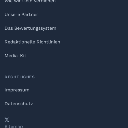
Wie wir Geld verdienen
Unsere Partner
Das Bewertungssystem
Redaktionelle Richtlinien
Media-Kit
RECHTLICHES
Impressum
Datenschutz
𝕏
YouTube
LinkedIn
Telegram
Sitemap