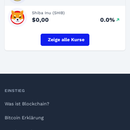
Shiba Inu (SHIB)
$0,00
0.0%
Zeige alle Kurse
Footer
EINSTIEG
Was ist Blockchain?
Bitcoin Erklärung