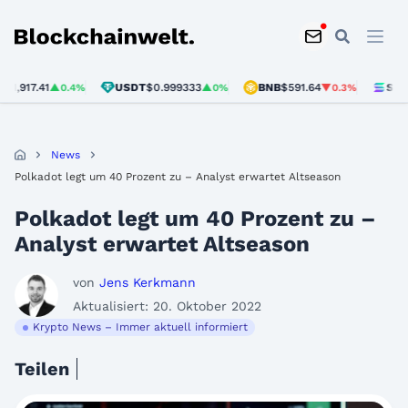
Blockchainwelt
7.41
USDT
$0.999333
BNB
$591.64
SOL
$73.8
▲0.4%
▲0%
▼0.3%
News
Polkadot legt um 40 Prozent zu – Analyst erwartet Altseason
Polkadot legt um 40 Prozent zu –
Analyst erwartet Altseason
von
Jens Kerkmann
Aktualisiert: 20. Oktober 2022
Krypto News – Immer aktuell informiert
Teilen