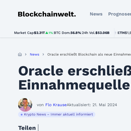
News
Prognose
Blockchainwelt
Market Cap
$2.31T
|
BTC Dom.
BTC
$65,101.00
56.8%
|
24h Vol.
$53.06B
ETH
$1,926.94
▲1%
▲1.1%
News
Oracle erschließt Blockchain als neue Einnahme
Oracle erschlie
Einnahmequelle 
von
Flo Krause
Aktualisiert: 21. Mai 2024
Krypto News – Immer aktuell informiert
Teilen