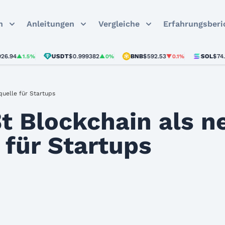
n
Anleitungen
Vergleiche
Erfahrungsberi
USDT
$0.999382
BNB
$592.53
SOL
$74.20
▲1.5%
▲0%
▼0.1%
▲0
quelle für Startups
ßt Blockchain als n
für Startups