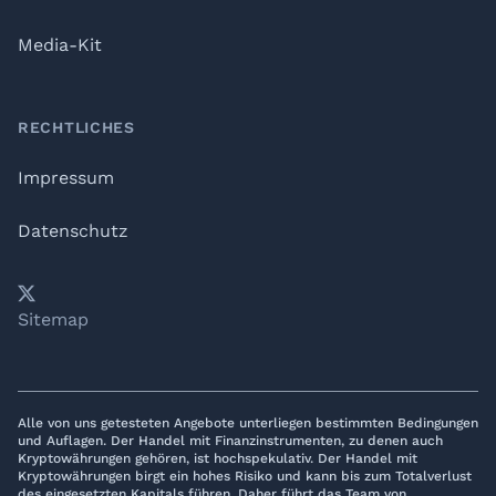
Media-Kit
RECHTLICHES
Impressum
Datenschutz
𝕏
YouTube
LinkedIn
Telegram
Sitemap
Alle von uns getesteten Angebote unterliegen bestimmten Bedingungen
und Auflagen. Der Handel mit Finanzinstrumenten, zu denen auch
Kryptowährungen gehören, ist hochspekulativ. Der Handel mit
Kryptowährungen birgt ein hohes Risiko und kann bis zum Totalverlust
des eingesetzten Kapitals führen. Daher führt das Team von