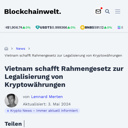
Blockchainwelt
$1,906.74
USDT
$0.999366
BNB
$591.12
SOL
$73
▲0%
▲0%
▲0%
News
Vietnam schafft Rahmengesetz zur Legalisierung von Kryptowährungen
Vietnam schafft Rahmengesetz zur
Legalisierung von
Kryptowährungen
von
Lennard Merten
Aktualisiert: 3. Mai 2024
Krypto News – Immer aktuell informiert
Teilen