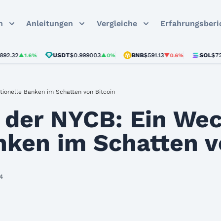
n
Anleitungen
Vergleiche
Erfahrungsberi
USDT
$0.999003
BNB
$591.13
SOL
$72.85
▲1.6%
▲0%
▼0.6%
▼0
tionelle Banken im Schatten von Bitcoin
 der NYCB: Ein Wec
anken im Schatten v
24