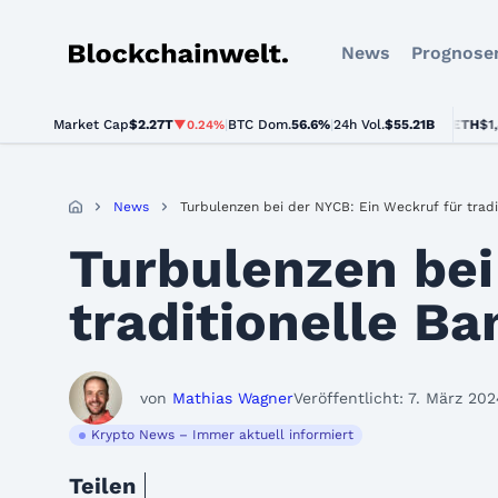
News
Prognose
Blockchainwelt
Market Cap
$2.27T
|
BTC Dom.
BTC
$64,156.00
56.6%
|
24h Vol.
$55.21B
ETH
$1,892.32
▼0.24%
▲0.5%
News
Turbulenzen bei der NYCB: Ein Weckruf für tradi
Turbulenzen bei
traditionelle B
von
Mathias Wagner
Veröffentlicht: 7. März 20
Krypto News – Immer aktuell informiert
Teilen