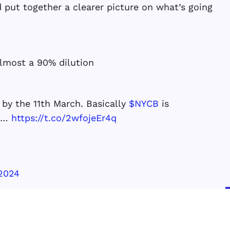
 put together a clearer picture on what’s going
lmost a 90% dilution
 by the 11th March. Basically
$NYCB
is
is…
https://t.co/2wfojeEr4q
 2024