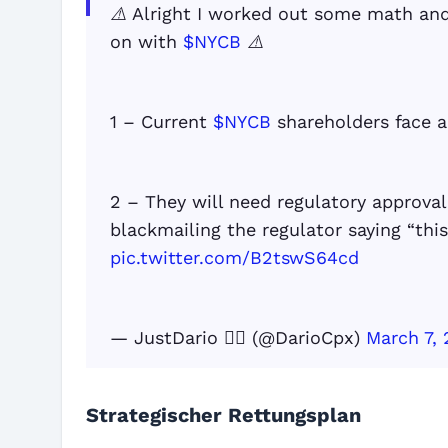
⚠️ Alright I worked out some math and
on with
$NYCB
⚠️
1 – Current
$NYCB
shareholders face a
2 – They will need regulatory approval
blackmailing the regulator saying “th
pic.twitter.com/B2tswS64cd
— JustDario 🏊‍♂️ (@DarioCpx)
March 7,
Strategischer Rettungsplan