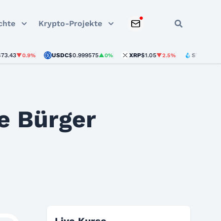
chte
Krypto-Projekte
USDC
$0.999575
XRP
$1.05
STETH
$1,895.53
▼0.9%
▲0%
▼2.5%
e Bürger