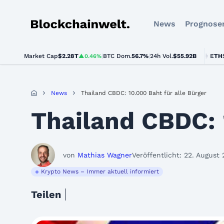
News
Prognose
Blockchainwelt
Market Cap
$2.28T
|
BTC Dom.
BTC
$64,484.00
56.7%
|
24h Vol.
$55.92B
ETH
$1,895.
▲0.46%
▲0.3%
News
Thailand CBDC: 10.000 Baht für alle Bürger
Thailand CBDC: 
von
Mathias Wagner
Veröffentlicht: 22. August
Krypto News – Immer aktuell informiert
Teilen