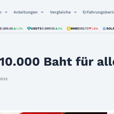
n
Anleitungen
Vergleiche
Erfahrungsberi
60
USDT
$0.999130
BNB
$592.73
SOL
$73.43
▲1.3%
▲0%
▼1.8%
10.000 Baht für all
 2023