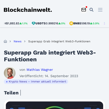
Blockchainwelt
H
$1,892.83
USDT
$0.999216
BNB
$598.19
SOL
▲1.1%
▲0%
▲0.9%
News
Superapp Grab integriert Web3-Funktionen
Superapp Grab integriert Web3-
Funktionen
von
Mathias Wagner
Veröffentlicht: 14. September 2023
Krypto News – Immer aktuell informiert
Teilen