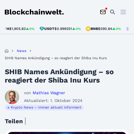
Blockchainwelt
H
$1,905.83
USDT
$0.999351
BNB
$590.84
SOL
$
▲0%
▲0%
▲0%
News
SHIB Names Ankündigung – so reagiert der Shiba Inu Kurs
SHIB Names Ankündigung – so
reagiert der Shiba Inu Kurs
von
Mathias Wagner
Aktualisiert: 1. Oktober 2024
Krypto News – Immer aktuell informiert
Teilen