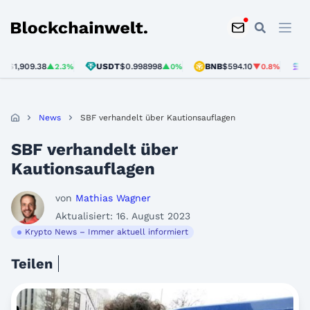
Blockchainwelt
,909.38
USDT
$0.998998
BNB
$594.10
SOL
$7
▲2.3%
▲0%
▼0.8%
News
SBF verhandelt über Kautionsauflagen
SBF verhandelt über
Kautionsauflagen
von
Mathias Wagner
Aktualisiert: 16. August 2023
Krypto News – Immer aktuell informiert
Teilen