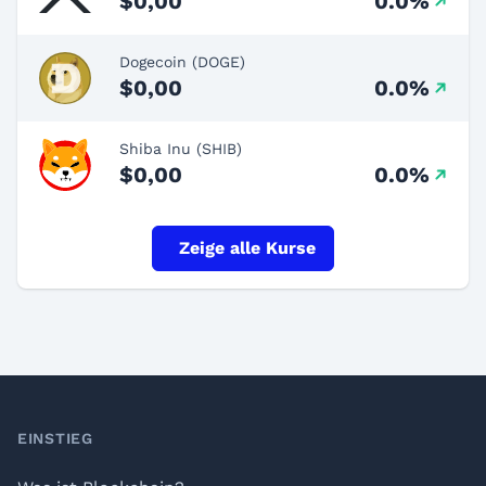
$0,00
0.0%
Dogecoin (DOGE)
$0,00
0.0%
Shiba Inu (SHIB)
$0,00
0.0%
Zeige alle Kurse
Footer
EINSTIEG