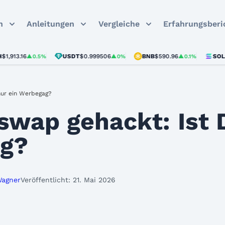
n
Anleitungen
Vergleiche
Erfahrungsberi
.16
USDT
$0.999506
BNB
$590.96
SOL
$73.61
▲0.5%
▲0%
▲0.1%
nur ein Werbegag?
wap gehackt: Ist D
ag?
Wagner
Veröffentlicht: 21. Mai 2026