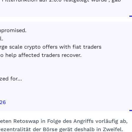
mpromised.
l.
e scale crypto offers with fiat traders
o help affected traders recover.
yzed for…
026
eten Retoswap in Folge des Angriffs vorläufig ab,
zentralität der Börse gerät deshalb in Zweifel.