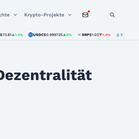
chte
Krypto-Projekte
USDC
$0.999725
XRP
$1.02
STETH
$1,913.65
▲1.4%
▲0%
▼1.4%
ezentralität