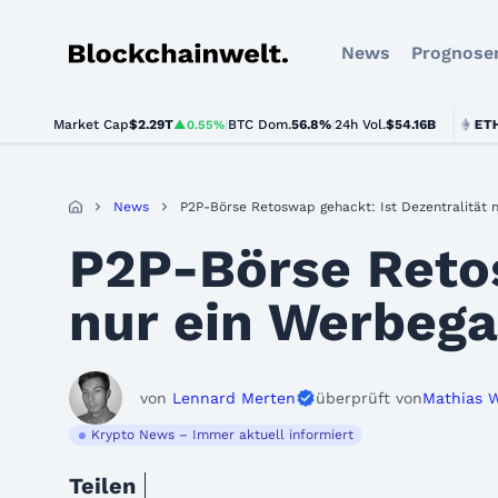
News
Prognose
Blockchainwelt
Market Cap
$2.29T
|
BTC Dom.
BTC
$64,843.00
56.8%
|
24h Vol.
$54.16B
ETH
$1,913
▲0.55%
▲0.9%
News
P2P-Börse Retoswap gehackt: Ist Dezentralität 
P2P-Börse Retos
nur ein Werbeg
von
Lennard Merten
überprüft von
Mathias 
Krypto News – Immer aktuell informiert
Teilen