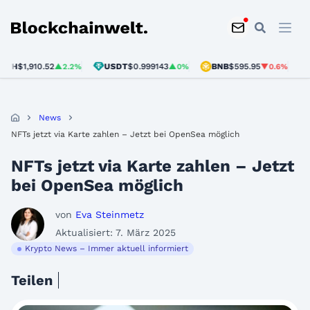
Blockchainwelt
H
$1,910.52
USDT
$0.999143
BNB
$595.95
SO
▲2.2%
▲0%
▼0.6%
News
NFTs jetzt via Karte zahlen – Jetzt bei OpenSea möglich
NFTs jetzt via Karte zahlen – Jetzt
bei OpenSea möglich
von
Eva Steinmetz
Aktualisiert: 7. März 2025
Krypto News – Immer aktuell informiert
Teilen