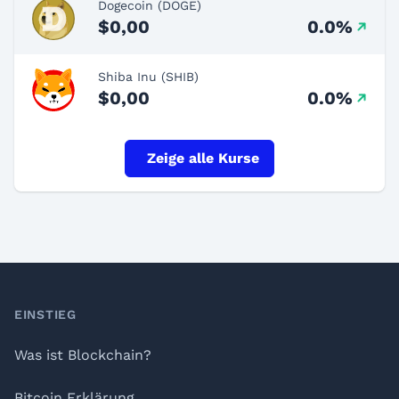
Dogecoin (DOGE)
$0,00
0.0%
Shiba Inu (SHIB)
$0,00
0.0%
Zeige alle Kurse
Footer
EINSTIEG
Was ist Blockchain?
Bitcoin Erklärung