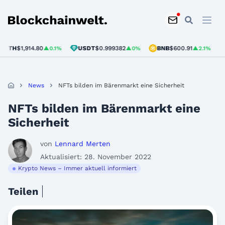
Blockchainwelt
TH
$1,914.80
USDT
$0.999382
BNB
$600.91
SO
▲0.1%
▲0%
▲2.1%
News
NFTs bilden im Bärenmarkt eine Sicherheit
NFTs bilden im Bärenmarkt eine
Sicherheit
von
Lennard Merten
Aktualisiert: 28. November 2022
Krypto News – Immer aktuell informiert
Teilen