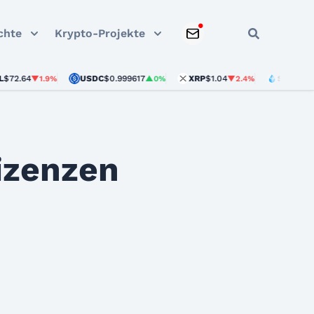
chte
Krypto-Projekte
64
USDC
$0.999617
XRP
$1.04
STETH
$1,902.
▼1.9%
▲0%
▼2.4%
izenzen