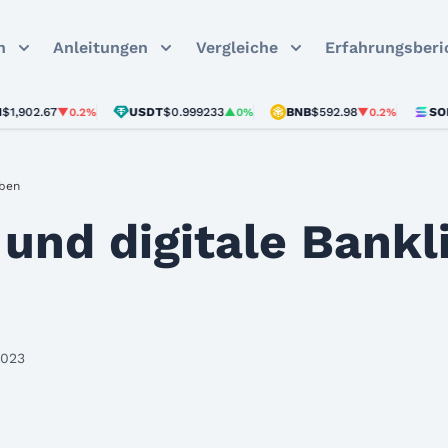
n
Anleitungen
Vergleiche
Erfahrungsberi
2.67
USDT
$0.999233
BNB
$592.98
SOL
$72.
▼0.2%
▲0%
▼0.2%
eben
 und digitale Bankl
2023