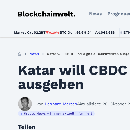
News
Prognose
Blockchainwelt
Market Cap
$2.28T
|
BTC Dom.
BTC
$64,318.00
56.6%
|
24h Vol.
$49.63B
ETH
$1,90
▼0.29%
▼0.5%
News
Katar will CBDC und digitale Banklizenzen ausg
Katar will CBDC
ausgeben
von
Lennard Merten
Aktualisiert: 26. Oktober 
Krypto News – Immer aktuell informiert
Teilen