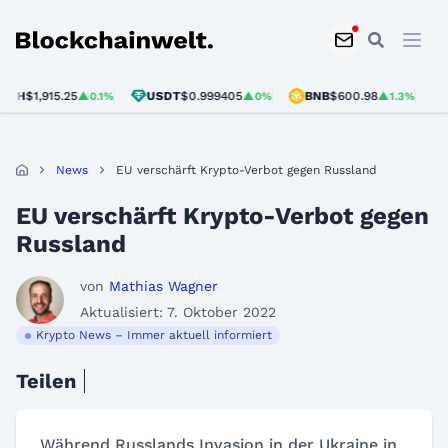
Blockchainwelt
H
$1,915.25
USDT
$0.999405
BNB
$600.98
SOL
▲0.1%
▲0%
▲1.3%
News
EU verschärft Krypto-Verbot gegen Russland
EU verschärft Krypto-Verbot gegen
Russland
von
Mathias Wagner
Aktualisiert: 7. Oktober 2022
Krypto News – Immer aktuell informiert
Teilen
Während Russlands Invasion in der Ukraine in