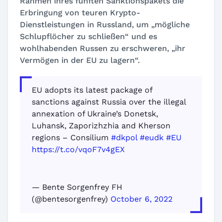
Rahmen ihres fünften Sanktionspakets die
Erbringung von teuren Krypto-
Dienstleistungen in Russland, um „mögliche
Schlupflöcher zu schließen“ und es
wohlhabenden Russen zu erschweren, „ihr
Vermögen in der EU zu lagern“.
EU adopts its latest package of
sanctions against Russia over the illegal
annexation of Ukraine’s Donetsk,
Luhansk, Zaporizhzhia and Kherson
regions – Consilium
#dkpol
#eudk
#EU
https://t.co/vqoF7v4gEX
— Bente Sorgenfrey FH
(@bentesorgenfrey)
October 6, 2022