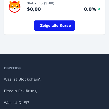
Shiba Inu (SHIB)
$0,00
0.0%
Zeige alle Kurse
Footer
EINSTIEG
Was ist Blockchain?
Bitcoin Erklärung
Was ist DeFi?