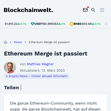
Blockchainwelt
1,915.22
USDT
$0.999363
BNB
$600.69
SOL
$
▲0.1%
▲0%
▲2.1%
News
Ethereum Merge ist passiert
Ethereum Merge ist passiert
von
Mathias Wagner
Aktualisiert: 13. März 2023
Krypto News – Immer aktuell informiert
Teilen
Die ganze Ethereum-Community, wenn nicht
sogar die ganze Blockchainwelt, hat auf diesen