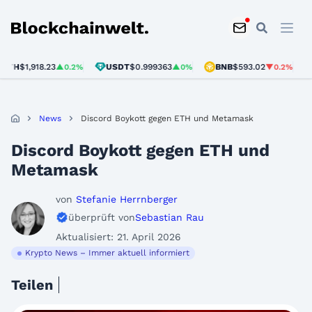
Blockchainwelt
H
$1,918.23
USDT
$0.999363
BNB
$593.02
SO
▲0.2%
▲0%
▼0.2%
News
Discord Boykott gegen ETH und Metamask
Discord Boykott gegen ETH und
Metamask
von
Stefanie Herrnberger
überprüft von
Sebastian Rau
Aktualisiert: 21. April 2026
Krypto News – Immer aktuell informiert
Teilen