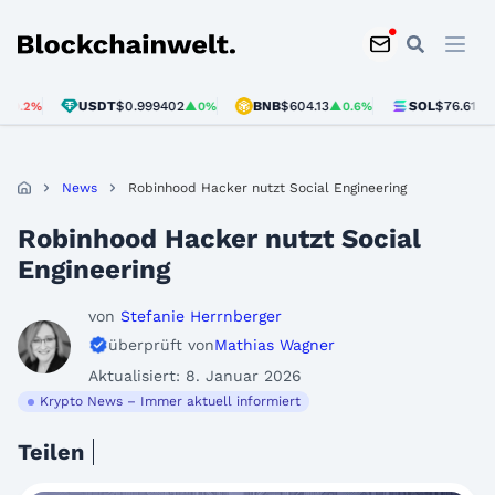
Blockchainwelt
USDT
$0.999402
BNB
$604.13
SOL
$76.61
%
▲0%
▲0.6%
▲0.7%
News
Robinhood Hacker nutzt Social Engineering
Robinhood Hacker nutzt Social
Engineering
von
Stefanie Herrnberger
überprüft von
Mathias Wagner
Aktualisiert: 8. Januar 2026
Krypto News – Immer aktuell informiert
Teilen