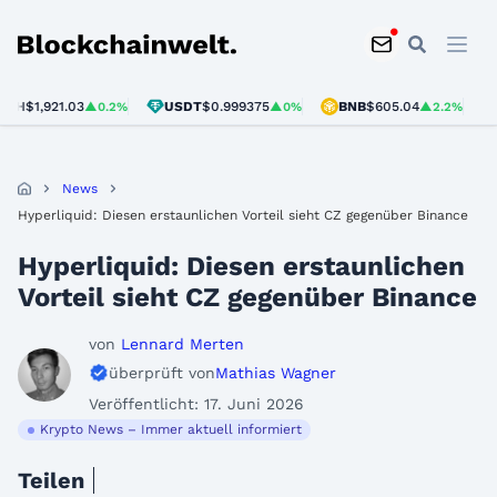
Blockchainwelt
1,921.03
USDT
$0.999375
BNB
$605.04
SOL
▲0.2%
▲0%
▲2.2%
News
Hyperliquid: Diesen erstaunlichen Vorteil sieht CZ gegenüber Binance
Hyperliquid: Diesen erstaunlichen
Vorteil sieht CZ gegenüber Binance
von
Lennard Merten
überprüft von
Mathias Wagner
Veröffentlicht: 17. Juni 2026
Krypto News – Immer aktuell informiert
Teilen