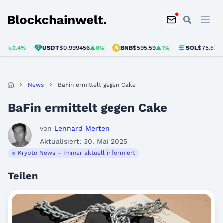
Blockchainwelt
USDT
$0.999456
BNB
$595.59
SOL
$75.52
0.4%
▲0%
▲1%
▲2.8
News
BaFin ermittelt gegen Cake
BaFin ermittelt gegen Cake
von
Lennard Merten
Aktualisiert: 30. Mai 2025
Krypto News – Immer aktuell informiert
Teilen