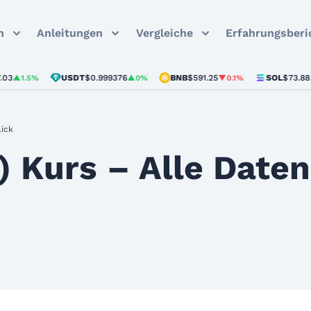
n
Anleitungen
Vergleiche
Erfahrungsberi
USDT
$0.999376
BNB
$591.25
SOL
$73.88
1.5%
▲0%
▼0.1%
▲0.7
lick
 Kurs – Alle Daten