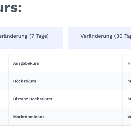
rs:
eränderung (7 Tage)
Veränderung (30 Ta
Ausgabekurs
H
Höchstkurs
M
Distanz Höchstkurs
M
Marktdominanz
V