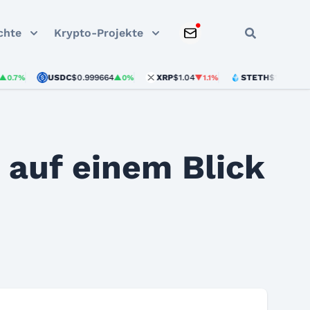
chte
Krypto-Projekte
USDC
$0.999664
XRP
$1.04
STETH
$1,926.00
%
▲0%
▼1.1%
▲1.5
 auf einem Blick