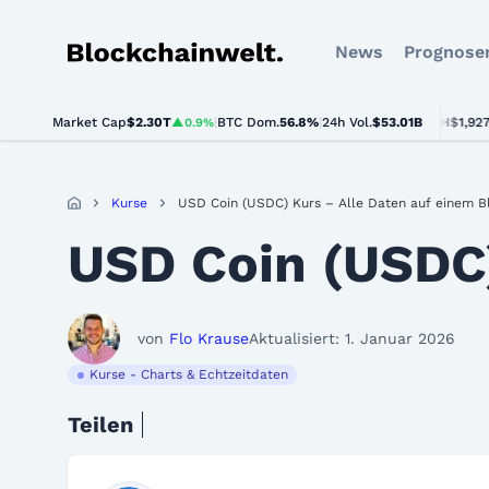
News
Prognose
Blockchainwelt
Market Cap
$2.30T
|
BTC Dom.
BTC
$65,158.00
56.8%
|
24h Vol.
$53.01B
ETH
$1,927.03
▲0.9%
▲1.1%
▲
Kurse
USD Coin (USDC) Kurs – Alle Daten auf einem B
USD Coin (USDC)
von
Flo Krause
Aktualisiert: 1. Januar 2026
Kurse - Charts & Echtzeitdaten
Teilen