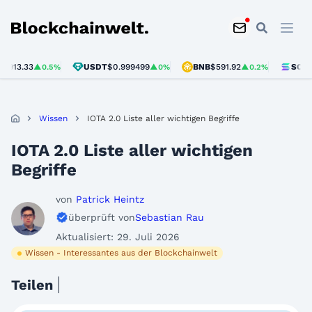
Blockchainwelt
3
USDT
$0.999499
BNB
$591.92
SOL
$73.60
▲0.5%
▲0%
▲0.2%
▲
Wissen
IOTA 2.0 Liste aller wichtigen Begriffe
IOTA 2.0 Liste aller wichtigen
Begriffe
von
Patrick Heintz
überprüft von
Sebastian Rau
Aktualisiert: 29. Juli 2026
Wissen - Interessantes aus der Blockchainwelt
Teilen