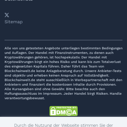
𝕏
YouTube
LinkedIn
Telegram
Sitemap
Alle von uns getesteten Angebote unterliegen bestimmten Bedingungen
und Auflagen. Der Handel mit Finanzinstrumenten, zu denen auch
Kryptowährungen gehören, ist hochspekulativ. Der Handel mit
Kryptowährungen birgt ein hohes Risiko und kann bis zum Totalverlust
des eingesetzten Kapitals führen. Daher führt das Team von
Blockchainwelt.de keine Anlageberatung durch. Unsere Anbieter-Tests
sind objektiv und erheben keinen Anspruch auf Vollständigkeit.
Blockchainwelt.de steht ausschließlich in Werbepartnerschaft mit den
Anbietern und finanziert die kostenlosen Inhalte durch Provisionen.
Alle Kursangaben sind ohne Gewähr. Bitte beachte auch den
Haftungsausschluss im Impressum. Jeder Handel birgt Risiken. Handle
verantwortungsbewusst.
© 2017 - 2026 Blockchainwelt.de
Durch die Nutzung der Webseite stimmen Sie der