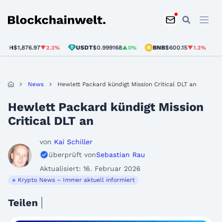
Blockchainwelt
$1,876.97
USDT
$0.999168
BNB
$600.15
SOL
▼2.3%
▲0%
▼1.3%
News
Hewlett Packard kündigt Mission Critical DLT an
Hewlett Packard kündigt Mission
Critical DLT an
von
Kai Schiller
überprüft von
Sebastian Rau
Aktualisiert: 16. Februar 2026
Krypto News – Immer aktuell informiert
Teilen