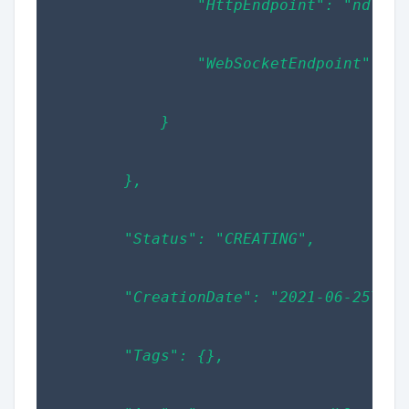
                "HttpEndpoint": "nd-rg3
                "WebSocketEndpoint": "n
            }
        },
        "Status": "CREATING",
        "CreationDate": "2021-06-25T20:
        "Tags": {},