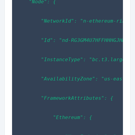
    "Node": {
        "NetworkId": "n-ethereum-rinkeb
        "Id": "nd-RG3GM4U7HFFHHHGJHHU7U
        "InstanceType": "bc.t3.large",
        "AvailabilityZone": "us-east-1a
        "FrameworkAttributes": {
            "Ethereum": {