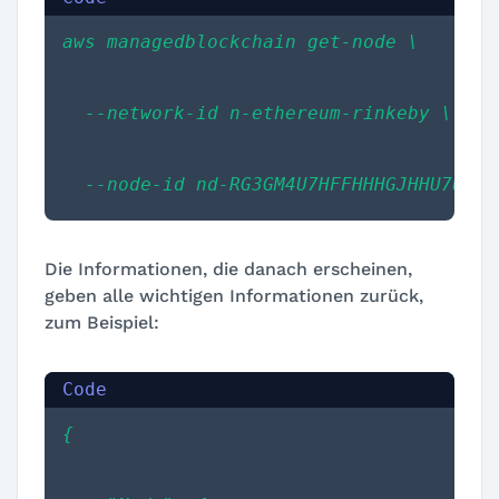
aws managedblockchain get-node \
  --network-id n-ethereum-rinkeby \
  --node-id nd-RG3GM4U7HFFHHHGJHHU7UNPC
Die Informationen, die danach erscheinen,
geben alle wichtigen Informationen zurück,
zum Beispiel:
{