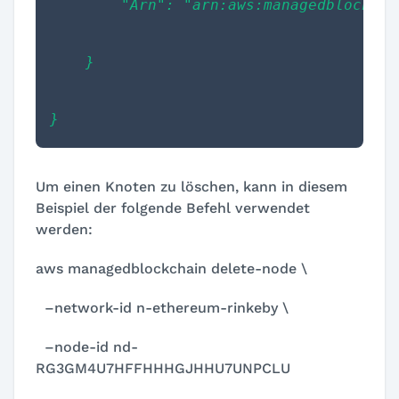
        "Arn": "arn:aws:managedblockcha
    }
}
Um einen Knoten zu löschen, kann in diesem
Beispiel der folgende Befehl verwendet
werden:
aws managedblockchain delete-node \
–network-id n-ethereum-rinkeby \
–node-id nd-
RG3GM4U7HFFHHHGJHHU7UNPCLU