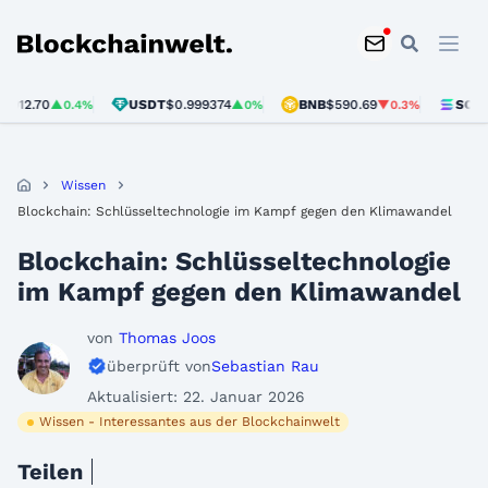
Blockchainwelt
USDT
$0.999374
BNB
$590.69
SOL
$73.70
▲0.4%
▲0%
▼0.3%
▲
Wissen
Blockchain: Schlüsseltechnologie im Kampf gegen den Klimawandel
Blockchain: Schlüsseltechnologie
im Kampf gegen den Klimawandel
von
Thomas Joos
überprüft von
Sebastian Rau
Aktualisiert: 22. Januar 2026
Wissen - Interessantes aus der Blockchainwelt
Teilen