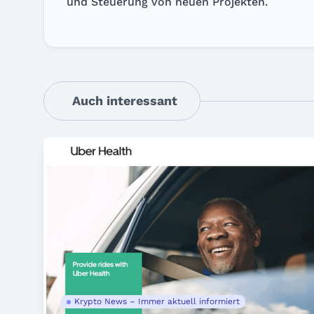
und Steuerung von neuen Projekten.
Auch interessant
Krypto News – Immer aktuell informiert