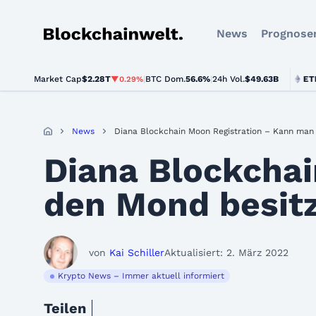
News
Prognose
Blockchainwelt
Market Cap
$2.28T
|
BTC Dom.
BTC
$64,302.00
56.6%
|
24h Vol.
$49.63B
ETH
$1,90
▼0.29%
▼0.5%
News
Diana Blockchain Moon Registration – Kann man
Diana Blockcha
den Mond besit
von
Kai Schiller
Aktualisiert: 2. März 2022
Krypto News – Immer aktuell informiert
Teilen