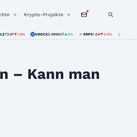
chte
Krypto-Projekte
61
USDC
$0.999637
XRP
$1.04
STETH
$1,902.
▼1.9%
▲0%
▼2.4%
on – Kann man