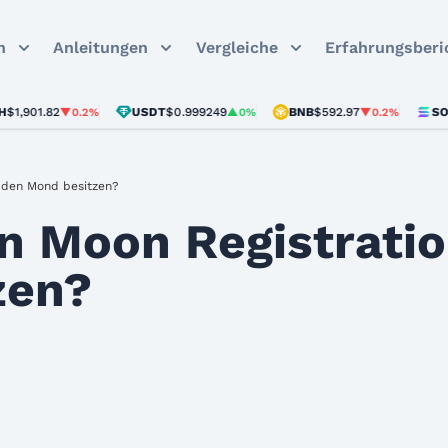
n
Anleitungen
Vergleiche
Erfahrungsberi
1.82
USDT
$0.999249
BNB
$592.97
SOL
$72.
▼0.2%
▲0%
▼0.2%
 den Mond besitzen?
in Moon Registrati
zen?